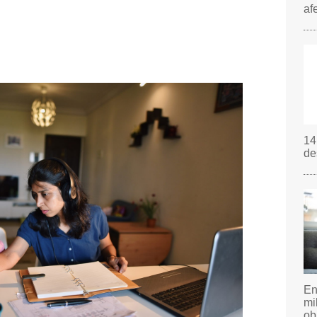
af
14
de
En
mi
ob