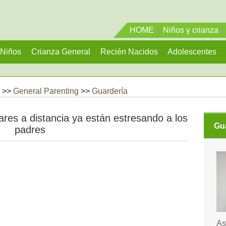
HOME
|
Niños y crianza
|
Niños
Crianza General
Recién Nacidos
Adolescentes
 >>
General Parenting
>>
Guardería
ares a distancia ya están estresando a los
Gu
padres
As