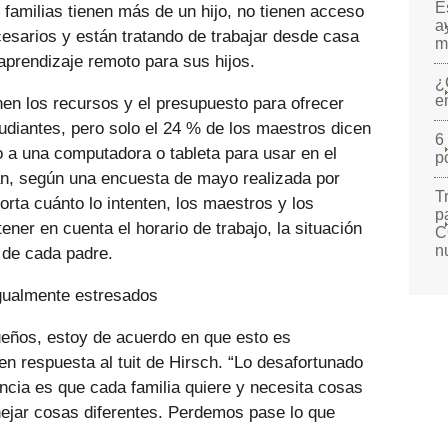
E
familias tienen más de un hijo, no tienen acceso
a
cesarios y están tratando de trabajar desde casa
m
aprendizaje remoto para sus hijos.
¿
e
nen los recursos y el presupuesto para ofrecer
tudiantes, pero solo el 24 % de los maestros dicen
6
 a una computadora o tableta para usar en el
p
an, según una encuesta de mayo realizada por
T
rta cuánto lo intenten, los maestros y los
p
ner en cuenta el horario de trabajo, la situación
C
n
s de cada padre.
igualmente estresados
eños, estoy de acuerdo en que esto es
en respuesta al tuit de Hirsch. “Lo desafortunado
tancia es que cada familia quiere y necesita cosas
nejar cosas diferentes. Perdemos pase lo que