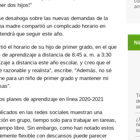
co
er dos hijos!”
an
 se desahoga sobre las nuevas demandas de la
una madre compartió un complicado horario en
 tendrá que seguir este año.
Ni
tió el horario de su hijo de primer grado, en el que
s de aprendizaje a distancia de 8:45 a. m. a 3:30
zaje a distancia este año escolar, y creo que el
e razonable y realista”, escribe. “Además, no sé
ne para un niño de primer grado y mantener mi
sas”.
T
os planes de aprendizaje en línea 2020-2021
d
a
licados en las redes sociales muestran una
¿
ión en grupo, tiempo solo para trabajar en tareas,
n
iempo libre. Sin embargo, como han notado estos
s
ntemente flexible con descansos puede parecer