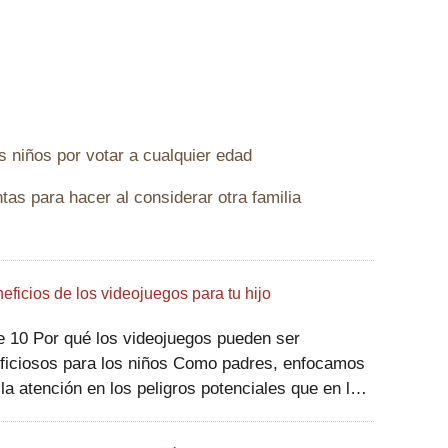
 niños por votar a cualquier edad
as para hacer al considerar otra familia
eficios de los videojuegos para tu hijo
ideojuegos pueden ser
osos para los niños Como padres, enfocamos
la atención en los peligros potenciales que en los
ficios potenciales de los videojuegos
trónicos, pero estos juegos son una parte normal