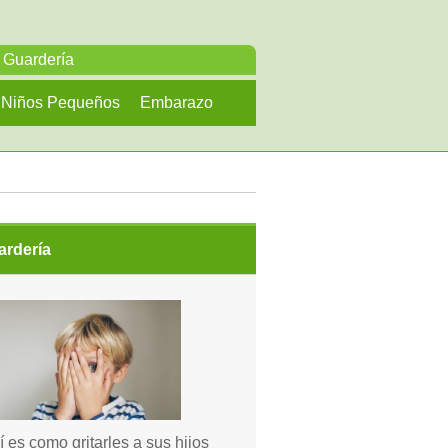
Guardería
Niños Pequeños
Embarazo
ardería
í es como gritarles a sus hijos