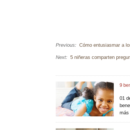
Previous:
Cómo entusiasmar a los
Next:
5 niñeras comparten pregunt
9 ben
01 de 10 Por qué los v
benefici
más 
bene
elec