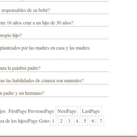
 responsables de su bebé?
ene 16 años criar a un hijo de 30 años?
ropio hijo?
 planteados por las madres en casa y las madres
ara la palabra padre?
e las habilidades de crianza son naturales?
 un padre y un hermano?
hijos FirstPage PreviousPage
NextPage
LastPage
za de los hijos/Page Goto:
1
2
3
4
5
6
7