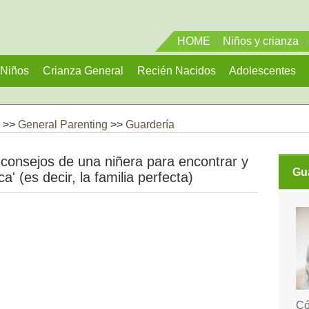
HOME
|
Niños y crianza
|
Niños
Crianza General
Recién Nacidos
Adolescentes
 >>
General Parenting
>>
Guardería
 consejos de una niñera para encontrar y
Gu
a' (es decir, la familia perfecta)
Có