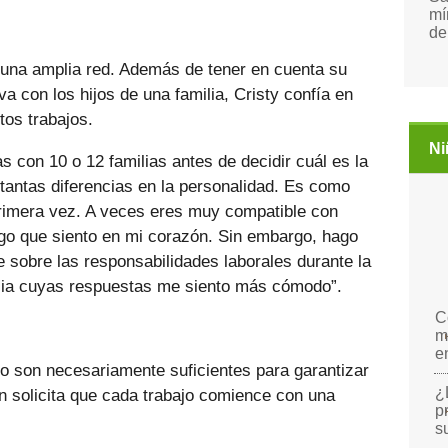
mí
de
a una amplia red. Además de tener en cuenta su
va con los hijos de una familia, Cristy confía en
rtos trabajos.
Ni
as con 10 o 12 familias antes de decidir cuál es la
 tantas diferencias en la personalidad. Es como
rimera vez. A veces eres muy compatible con
lgo que siento en mi corazón. Sin embargo, hago
 sobre las responsabilidades laborales durante la
ilia cuyas respuestas me siento más cómodo”.
C
m
e
o son necesariamente suficientes para garantizar
¿
én solicita que cada trabajo comience con una
p
s