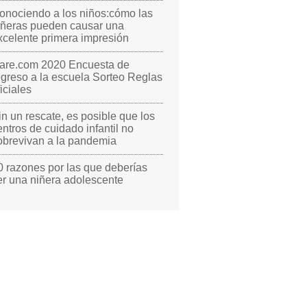
onociendo a los niños:cómo las
iñeras pueden causar una
xcelente primera impresión
are.com 2020 Encuesta de
egreso a la escuela Sorteo Reglas
ficiales
in un rescate, es posible que los
entros de cuidado infantil no
obrevivan a la pandemia
0 razones por las que deberías
er una niñera adolescente