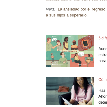
Next:
La ansiedad por el regreso
a sus hijos a superarlo.
5 dif
Aunq
estr
para
tipo
está
Cómo
Has 
Ahora
dete