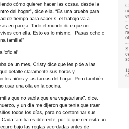
iendo cómo quieren hacer las cosas, desde la
C
n
entro del hogar”, dice ella. “Es una prueba para
e
ad de tiempo para saber si el trabajo va a
as en pareja. Todo el mundo dice que no
C
r
vives con ella. Esto es lo mismo. ¡Pasas ocho o
o
na familia!”
S
'oficial'
c
s
a de un mes, Cristy dice que les pide a las
1
 que detalle claramente sus horas y
s
n los niños y las tareas del hogar. Pero también
no usar una olla en la cocina.
milia que no sabía que era vegetariana”, dice.
muerzo, y un día me dijeron que tenía que traer
silios todos los días, para no contaminar sus
Cada familia es diferente, por lo que necesita un
seguro bajo las reglas acordadas antes de