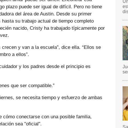
Un
rgo plazo puede ser igual de difícil. Pero no tiene
es
di
idadora del área de Austin. Desde su primer
 hasta su trabajo actual de tiempo completo
ecién nacido, Cristy ha trabajado típicamente por
 vez.
crecen y van a la escuela”, dice ella. “Ellos se
bro a ellos”.
cuidador y los padres desde el principio es
Ju
se
Tienes que ser compatible.”
ciernes, se necesita tiempo y esfuerzo de ambas
e cómo conectarse con una posible familia,
ación sea "oficial".
Sa