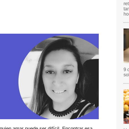
re
ta
ho
9 
so
quien amar puede ser difícil. Encontrar esa