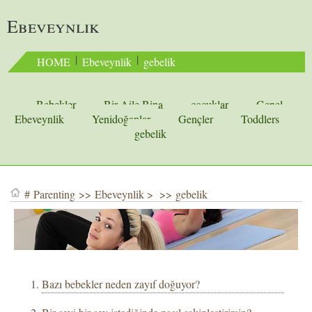
Ebeveynlik
 | 
 | 
HOME
Ebeveynlik
gebelik
Bebekler
Bir Aile Bina
çocuklar
Genel
Ebeveynlik
Yenidoğanlar
Gençler
Toddlers
gebelik
#
Parenting
>>
Ebeveynlik
> >>
gebelik
Bazı bebekler neden zayıf doğuyor?