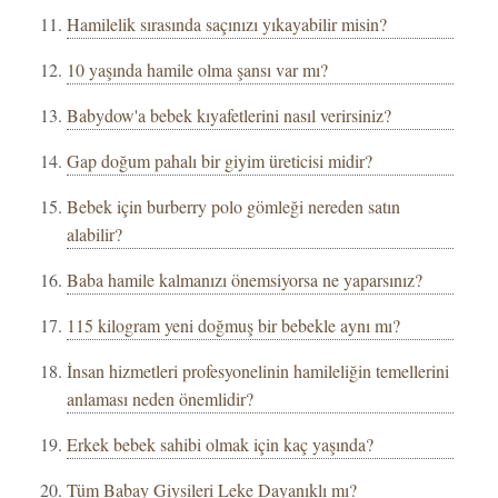
Hamilelik sırasında saçınızı yıkayabilir misin?
10 yaşında hamile olma şansı var mı?
Babydow'a bebek kıyafetlerini nasıl verirsiniz?
Gap doğum pahalı bir giyim üreticisi midir?
Bebek için burberry polo gömleği nereden satın
alabilir?
Baba hamile kalmanızı önemsiyorsa ne yaparsınız?
115 kilogram yeni doğmuş bir bebekle aynı mı?
İnsan hizmetleri profesyonelinin hamileliğin temellerini
anlaması neden önemlidir?
Erkek bebek sahibi olmak için kaç yaşında?
Tüm Babay Giysileri Leke Dayanıklı mı?