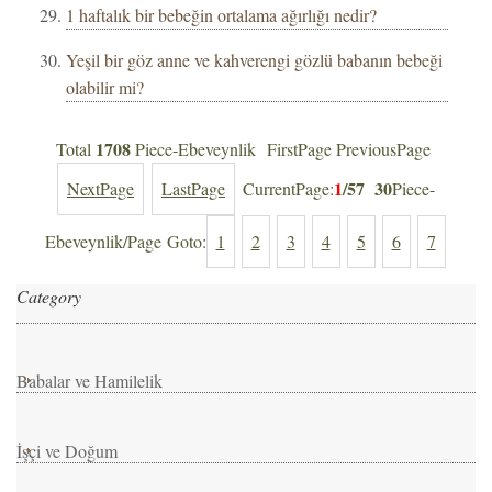
1 haftalık bir bebeğin ortalama ağırlığı nedir?
Yeşil bir göz anne ve kahverengi gözlü babanın bebeği
olabilir mi?
1708
Total
Piece-Ebeveynlik FirstPage PreviousPage
1
/57
30
NextPage
LastPage
CurrentPage:
Piece-
Ebeveynlik/Page Goto:
1
2
3
4
5
6
7
Category
Babalar ve Hamilelik
İşçi ve Doğum