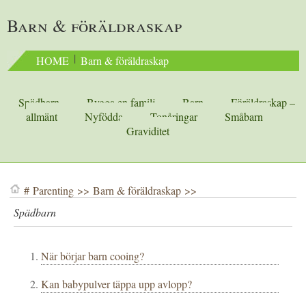
Barn & föräldraskap
 | 
HOME
Barn & föräldraskap
Spädbarn
Bygga en familj
Barn
Föräldraskap –
allmänt
Nyfödda
Tonåringar
Småbarn
Graviditet
#
Parenting
>>
Barn & föräldraskap
>>
Spädbarn
När börjar barn cooing?
Kan babypulver täppa upp avlopp?