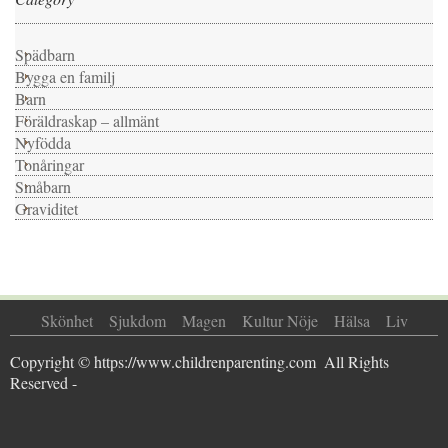
Spädbarn
Bygga en familj
Barn
Föräldraskap – allmänt
Nyfödda
Tonåringar
Småbarn
Graviditet
Skönhet
Sjukdom
Magen
Kultur Nöje
Hälsa
Liv
Copyright © https://www.childrenparenting.com  All Rights 
Reserved -  