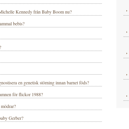
h Michelle Kennedy från Baby Boom nu?
gammal bebis?
?
agnostisera en genetisk störning innan barnet föds?
amnen för flickor 1988?
i mödrar?
baby Gerber?