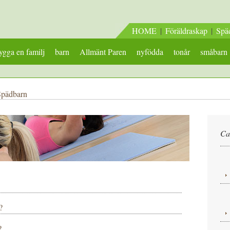
HOME
|
Föräldraskap
|
Spä
gga en familj
barn
Allmänt Paren
nyfödda
tonår
småbarn
Spädbarn
Ca
?
?