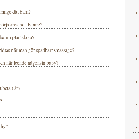
amnge ditt barn?
börja använda bärare?
 barn i plantskola?
 vidtas när man gör spädbarnsmassage?
 och när leende någonsin baby?
 betalt år?
?
aby?