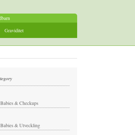
dbarn
Graviditet
tegory
Babies & Checkups
Babies & Utveckling