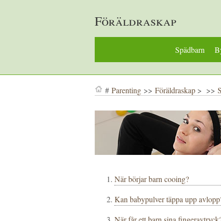
Föräldraskap
Spädbarn
By
#
Parenting
>>
Föräldraskap
> >>
När börjar barn cooing?
Kan babypulver täppa upp avlopp
När får ett barn sina fingeravtryck