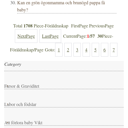
Kan en grön ögonmamma och brunögd pappa få
baby?
1708
Total
Piece-Föräldraskap FirstPage PreviousPage
1
/57
30
NextPage
LastPage
CurrentPage:
Piece-
Föräldraskap/Page Goto:
1
2
3
4
5
6
7
Category
Farsor & Graviditet
Labor och födslar
Att förlora baby Vikt