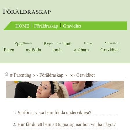
Föräldraskap
 | 
 | 
HOME
Föräldraskap
Graviditet
Spädbarn
Bygga en familj
barn
Allmänt
Paren
nyfödda
tonår
småbarn
Graviditet
#
Parenting
>>
Föräldraskap
> >>
Graviditet
Varför är vissa barn födda underviktiga?
Hur får du ett barn att lugna sig när hon vill ha något?