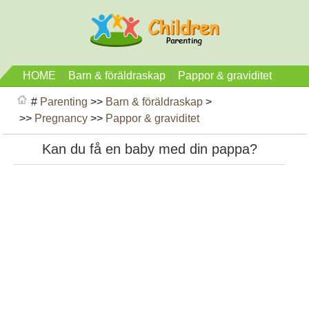
HOME
|
Barn & föräldraskap
|
Pappor & graviditet
#
Parenting
>>
Barn & föräldraskap
>
>>
Pregnancy
>>
Pappor & graviditet
Kan du få en baby med din pappa?