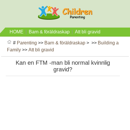
HOME
|
Barn & föräldraskap
|
Att bli gravid
#
Parenting
>>
Barn & föräldraskap
> >>
Building a
Family
>>
Att bli gravid
Kan en FTM -man bli normal kvinnlig
gravid?