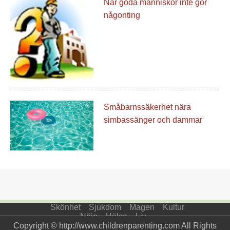
När goda människor inte gör
någonting
Småbarnssäkerhet nära
simbassänger och dammar
Skönhet
Sjukdom
Magen
Kultur
Nöje
Hälsa
Liv
Copyright © http://www.childrenparenting.com All Rights