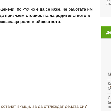
лъ
оценени, по -точно е да се каже, че работата им
да признаем стойността на родителството в
 решаваща роля в обществото.
Де
М
К
О
С
б
 останат вкъщи, за да отглеждат децата си?
н