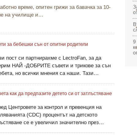
аботно време, опитен грижи за бавачка за 10-
З
о
не на училище и…
В
с
9
ти за бебешки сън от опитни родители
к
о
зи пост си партнирахме с LectroFan, за да
ерим НАЙ -ДОБРИТЕ съвети и трикове за сън
ебета, но всички мнения са наши. Тази
икация съдържа и партньорски връзки.
аването на онези, които са отишли ​​преди нас,
вета как да предпазите детето си от затлъстяване
аденец от знания, ко
ед Центровете за контрол и превенция на
ляванията (CDC) процентът на детското
ъстяване се е увеличил значително през
едните няколко десетилетия. През 1980 г. само