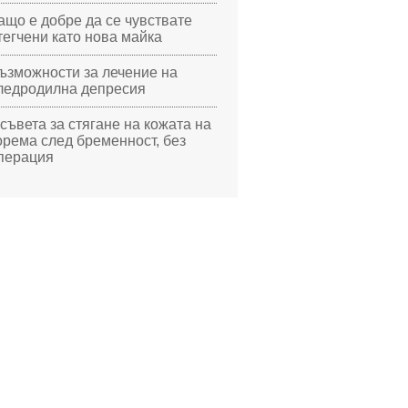
ащо е добре да се чувствате
тегчени като нова майка
ъзможности за лечение на
ледродилна депресия
 съвета за стягане на кожата на
орема след бременност, без
перация