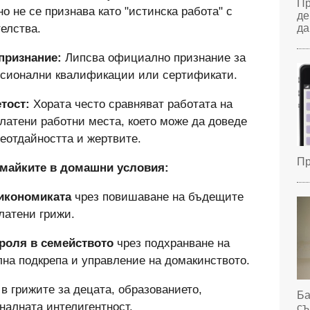
Пр
о не се признава като "истинска работа" с
де
елства.
да
признание:
Липсва официално признание за
есионални квалификации или сертификати.
тост:
Хората често сравняват работата на
латени работни места, което може да доведе
еотдайността и жертвите.
Пр
е майките в домашни условия:
 икономиката
чрез повишаване на бъдещите
латени грижи.
роля в семейството
чрез подхранване на
лна подкрепа и управление на домакинството.
я
в грижите за децата, образованието,
Ба
налната интелигентност.
съ