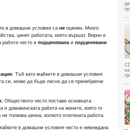
де
пр
ите в домашни условия са
не
оценен. Много
йства, ценят работата, която вършат. Вярно е
а работа често е
подценявана
и
подценявани
CD
на
сация:
Тъй като майките в домашни условия
тр
та си, може да бъде лесно да се пренебрегне
а:
Обществото често поставя основната
а и домакинската работа на жените, което го
а не толкова ценна, колкото платената работа.
майките в домашни условия често е невиждана