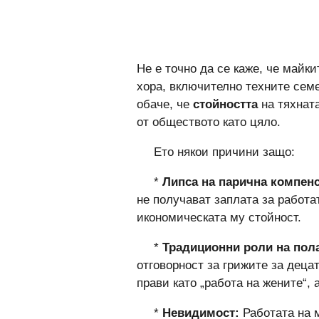
Не е точно да се каже, че майк
хора, включително техните семе
обаче, че
стойността
на тяхнат
от обществото като цяло.
Ето някои причини защо:
*
Липса на парична компен
не получават заплата за работа
икономическата му стойност.
*
Традиционни роли на пол
отговорност за грижите за децат
прави като „работа на жените“, 
*
Невидимост:
Работата на 