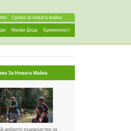
тво
|
Грижа за новата майка
ъри
Малки Деца
Бременност
ижа За Новата Майка
й-доброто ръководство за