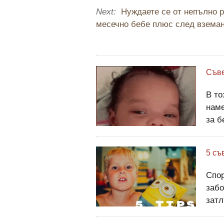
Next:
Нуждаете се от непълно р
месечно бебе плюс след взема
Съве
В то
нам
за б
публ
Позн
5 съ
е кл
Спор
забо
затл
посл