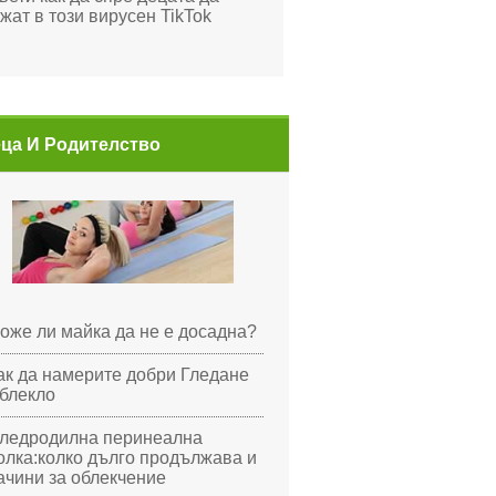
жат в този вирусен TikTok
ца И Родителство
оже ли майка да не е досадна?
ак да намерите добри Гледане
блекло
ледродилна перинеална
олка:колко дълго продължава и
ачини за облекчение