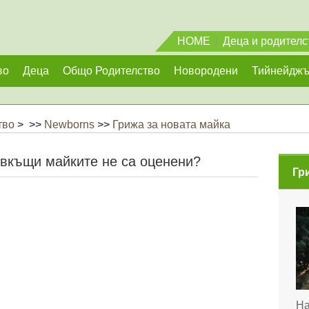
HOME
|
Деца и родителс
во
Деца
Общо Родителство
Новородени
Тийнейдж
тво
> >>
Newborns
>>
Грижа за новата майка
 вкъщи майките не са оценени?
Гр
На