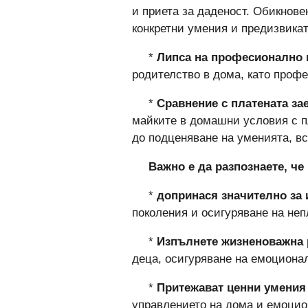
и приета за даденост. Обикновен
конкретни умения и предизвикат
*
Липса на професионално 
родителство в дома, като проф
*
Сравнение с платената зае
майките в домашни условия с п
до подценяване на уменията, вс
Важно е да разпознаете, ч
*
допринася значително за
поколения и осигуряване на неп
*
Изпълнете жизненоважна 
деца, осигуряване на емоциона
*
Притежават ценни умени
управлението на дома и емоцио