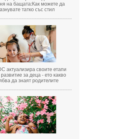
ня на бащата:Как можете да
азнувате татко със стил
C актуализира своите етапи
 развитие за деца - ето какво
ябва да знаят родителите