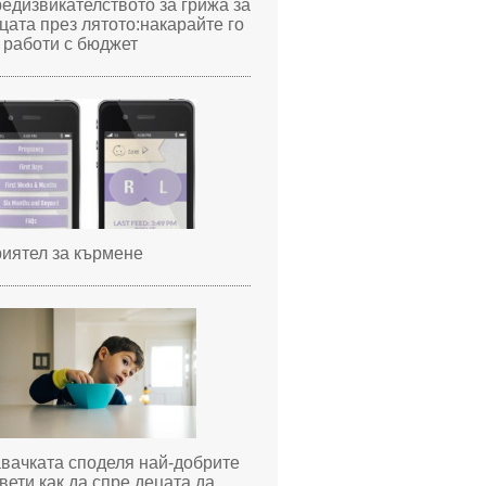
едизвикателството за грижа за
цата през лятото:накарайте го
 работи с бюджет
иятел за кърмене
вачката споделя най-добрите
вети как да спре децата да