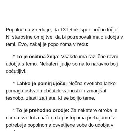
Popolnoma v redu je, da 13-letnik spi z nočno lučjo!
Ni starostne omejitve, da bi potrebovali malo udobja v
temi. Evo, zakaj je popolnoma v redu:
*
To je osebna želja:
Vsakdo ima različne ravni
udobja s temo. Nekateri ljudje so na to naravno bolj
občutljivi.
*
Lahko je pomirjujoče:
Nočna svetloba lahko
pomaga ustvariti občutek varnosti in zmanjšati
tesnobo, zlasti za tiste, ki se bojijo teme.
*
To je prehodno orodje:
Za nekatere otroke je
nočna svetloba način, da postopoma prehajamo iz
potrebuje popolnoma osvetljene sobe do udobja v