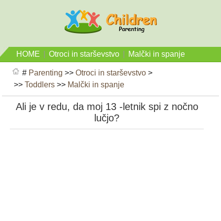
HOME
|
Otroci in starševstvo
|
Malčki in spanje
#
Parenting
>>
Otroci in starševstvo
>
>>
Toddlers
>>
Malčki in spanje
Ali je v redu, da moj 13 -letnik spi z nočno
lučjo?