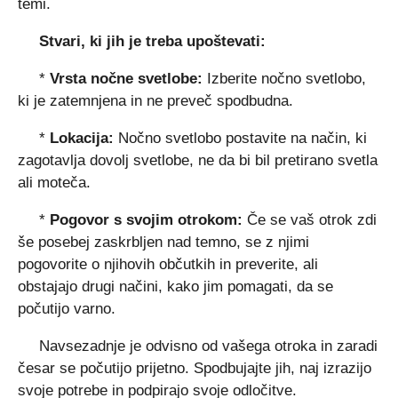
temi.
Stvari, ki jih je treba upoštevati:
*
Vrsta nočne svetlobe:
Izberite nočno svetlobo,
ki je zatemnjena in ne preveč spodbudna.
*
Lokacija:
Nočno svetlobo postavite na način, ki
zagotavlja dovolj svetlobe, ne da bi bil pretirano svetla
ali moteča.
*
Pogovor s svojim otrokom:
Če se vaš otrok zdi
še posebej zaskrbljen nad temno, se z njimi
pogovorite o njihovih občutkih in preverite, ali
obstajajo drugi načini, kako jim pomagati, da se
počutijo varno.
Navsezadnje je odvisno od vašega otroka in zaradi
česar se počutijo prijetno. Spodbujajte jih, naj izrazijo
svoje potrebe in podpirajo svoje odločitve.