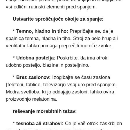
vsi odlični rutinski elementi pred spanjem.
Ustvarite sproščujoče okolje za spanje:
*
Temno, hladno in tiho:
Prepričajte se, da je
spalnica temna, hladna in tiha. Stroj za belo hrup ali
ventilator lahko pomaga preprečiti moteče zvoke.
*
Udobna postelja:
Poskrbite, da ima otrok
udobno posteljo, blazine in posteljnino.
*
Brez zaslonov:
Izogibajte se času zaslona
(telefoni, tablice, televizorji) vsaj uro pred spanjem.
Modra svetloba, ki jo oddajajo zasloni, lahko ovira
proizvodnjo melatonina.
reševanje morebitnih težav:
*
tesnoba ali strahovi:
Če je vaš otrok zaskrbljen