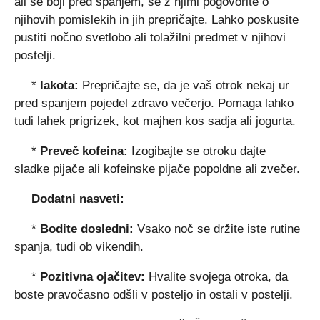
ali se boji pred spanjem, se z njimi pogovorite o
njihovih pomislekih in jih prepričajte. Lahko poskusite
pustiti nočno svetlobo ali tolažilni predmet v njihovi
postelji.
*
lakota:
Prepričajte se, da je vaš otrok nekaj ur
pred spanjem pojedel zdravo večerjo. Pomaga lahko
tudi lahek prigrizek, kot majhen kos sadja ali jogurta.
*
Preveč kofeina:
Izogibajte se otroku dajte
sladke pijače ali kofeinske pijače popoldne ali zvečer.
Dodatni nasveti:
*
Bodite dosledni:
Vsako noč se držite iste rutine
spanja, tudi ob vikendih.
*
Pozitivna ojačitev:
Hvalite svojega otroka, da
boste pravočasno odšli v posteljo in ostali v postelji.