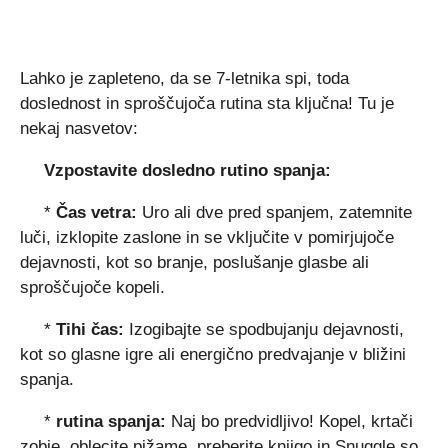
Lahko je zapleteno, da se 7-letnika spi, toda
doslednost in sproščujoča rutina sta ključna! Tu je
nekaj nasvetov:
Vzpostavite dosledno rutino spanja:
*
Čas vetra:
Uro ali dve pred spanjem, zatemnite
luči, izklopite zaslone in se vključite v pomirjujoče
dejavnosti, kot so branje, poslušanje glasbe ali
sproščujoče kopeli.
*
Tihi čas:
Izogibajte se spodbujanju dejavnosti,
kot so glasne igre ali energično predvajanje v bližini
spanja.
*
rutina spanja:
Naj bo predvidljivo! Kopel, krtači
zobje, oblecite pižame, preberite knjigo in Snuggle so