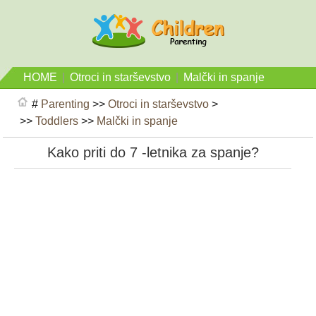
HOME
|
Otroci in starševstvo
|
Malčki in spanje
#
Parenting
>>
Otroci in starševstvo
>
>>
Toddlers
>>
Malčki in spanje
Kako priti do 7 -letnika za spanje?