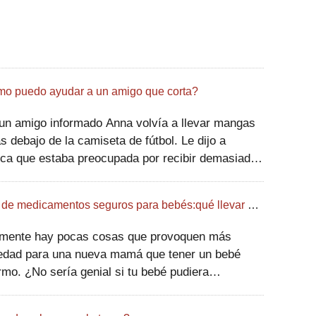
o puedo ayudar a un amigo que corta?
igo informado Anna volvía a llevar mangas
as debajo de la camiseta de fútbol. Le dijo a
ca que estaba preocupada por recibir demasiado
 Pero cuando Anna levantó el brazo, Monica notó
os cortes en su antebrazo. Cuando vio a
Lista de medicamentos seguros para bebés:qué llevar en casa
mente hay pocas cosas que provoquen más
edad para una nueva mamá que tener un bebé
rmo. ¿No sería genial si tu bebé pudiera
r:Perdóneme, ¿mamá? Me duele la cabeza debido
a fuerte infección de oído. ¿Me podría dar una