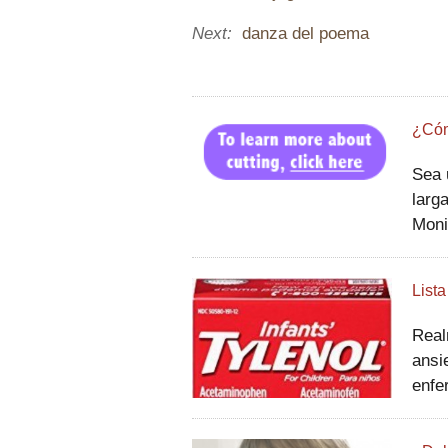
Next:
danza del poema
¿Cóm
Sea un am
larg
Moni
sol.
nuev
Real
ansi
enfe
deci
a un