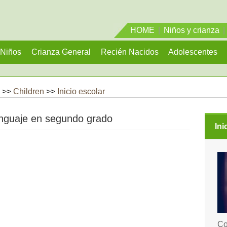
HOME
|
Niños y crianza
|
Niños
Crianza General
Recién Nacidos
Adolescentes
 >>
Children
>>
Inicio escolar
enguaje en segundo grado
Ini
Co