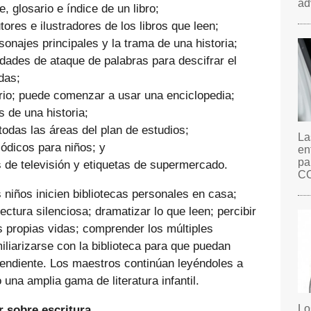
ad
ce, glosario e índice de un libro;
ores e ilustradores de los libros que leen;
rsonajes principales y la trama de una historia;
idades de ataque de palabras para descifrar el
das;
rio; puede comenzar a usar una enciclopedia;
s de una historia;
todas las áreas del plan de estudios;
La
iódicos para niños; y
en
pa
de televisión y etiquetas de supermercado.
C
 niños inicien bibliotecas personales en casa;
ectura silenciosa; dramatizar lo que leen; percibir
s propias vidas; comprender los múltiples
miliarizarse con la biblioteca para que puedan
endiente. Los maestros continúan leyéndoles a
o una amplia gama de literatura infantil.
Lo
 sobre escritura