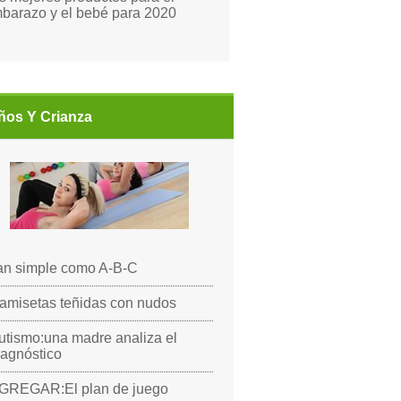
barazo y el bebé para 2020
ños Y Crianza
an simple como A-B-C
amisetas teñidas con nudos
utismo:una madre analiza el
iagnóstico
GREGAR:El plan de juego