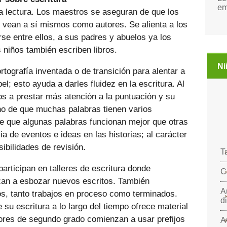
em
la lectura. Los maestros se aseguran de que los
e vean a sí mismos como autores. Se alienta a los
irse entre ellos, a sus padres y abuelos ya los
s niños también escriben libros.
Ni
tografía inventada o de transición para alentar a
l; esto ayuda a darles fluidez en la escritura. Al
s a prestar más atención a la puntuación y su
cho de que muchas palabras tienen varios
 de que algunas palabras funcionan mejor que otras
ia de eventos e ideas en las historias; al carácter
sibilidades de revisión.
T
participan en talleres de escritura donde
C
an a esbozar nuevos escritos. También
A
os, tanto trabajos en proceso como terminados.
d
su escritura a lo largo del tiempo ofrece material
tores de segundo grado comienzan a usar prefijos
A