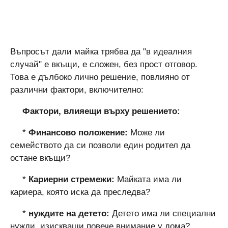
Въпросът дали майка трябва да "в идеалния
случай" е вкъщи, е сложен, без прост отговор.
Това е дълбоко лично решение, повлияно от
различни фактори, включително:
Фактори, влияещи върху решението:
*
Финансово положение:
Може ли
семейството да си позволи един родител да
остане вкъщи?
*
Кариерни стремежи:
Майката има ли
кариера, която иска да преследва?
*
нуждите на детето:
Детето има ли специални
нужди, изискващи повече внимание у дома?