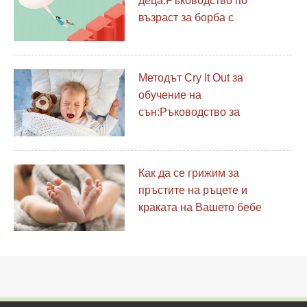
деца:Ръководство по
възраст за борба с
омразата
Методът Cry It Out за
обучение на
сън:Ръководство за
родители
Как да се грижим за
пръстите на ръцете и
краката на Вашето бебе