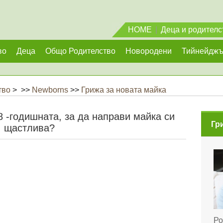
HOME
|
Деца и родителс
во
Деца
Общо Родителство
Новородени
Тийнейдж
тво
> >>
Newborns
>>
Грижа за новата майка
 -годишната, за да направи майка си
Гр
щастлива?
Ро