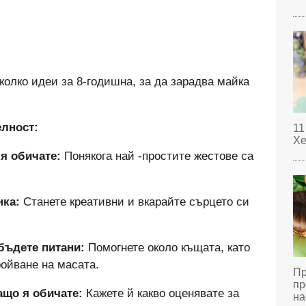
яколко идеи за 8-годишна, за да зарадва майка
елност:
11
Хе
 я обичате:
Понякога най -простите жестове са
нка:
Станете креативни и вкарайте сърцето си
 бъдете питани:
Помогнете около къщата, като
ойване на масата.
Пр
пр
ащо я обичате:
Кажете й какво оценявате за
на