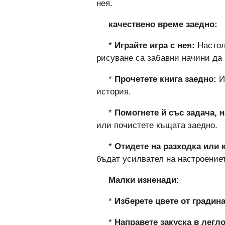
нея.
качествено време заедно:
*
Играйте игра с нея:
Настолн
рисуване са забавни начини да 
*
Прочетете книга заедно:
И
история.
*
Помогнете й със задача, н
или почистете къщата заедно.
*
Отидете на разходка или 
бъдат усилвател на настроениет
Малки изненади:
*
Изберете цвете от градина
*
Направете закуска в легло