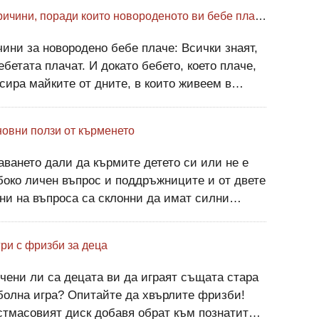
10 причини, поради които новороденото ви бебе плаче
ни за новородено бебе плаче: Всички знаят,
ебетата плачат. И докато бебето, което плаче,
сира майките от дните, в които живеем в
ри, освен в крайни случаи, фактът, че бебето
лаче, няма нищо общо с майчините ви умения.
новни ползи от кърменето
тайте
ването дали да кърмите детето си или не е
око личен въпрос и поддръжниците и от двете
ни на въпроса са склонни да имат силни
ия. Повечето експерти са съгласни, че
енето осигурява редица уникални ползи за
гри с фризби за деца
ящото бебе, включителн
чени ли са децата ви да играят същата стара
олна игра? Опитайте да хвърлите фризби!
тмасовият диск добавя обрат към познатите