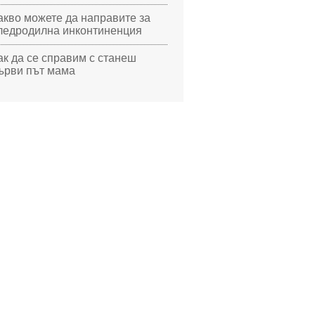
акво можете да направите за
ледродилна инконтиненция
ак да се справим с станеш
ърви път мама