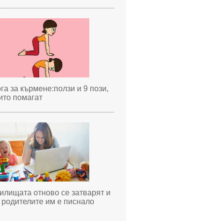
га за кърмене:ползи и 9 пози,
ито помагат
илищата отново се затварят и
 родителите им е писнало