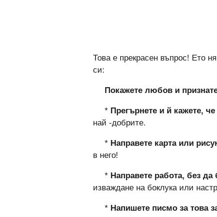
Това е прекрасен въпрос! Ето н
си:
Покажете любов и признат
*
Прегърнете и й кажете, че
най -добрите.
*
Направете карта или рису
в него!
*
Направете работа, без да
изваждане на боклука или настр
*
Напишете писмо за това з