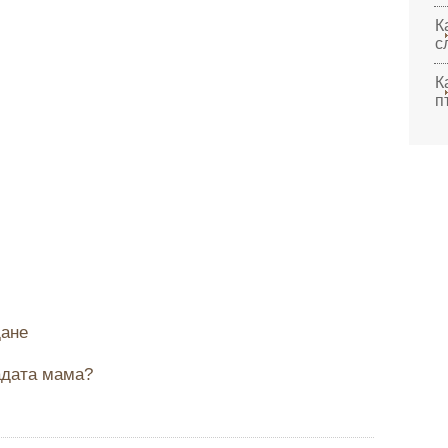
К
с
К
п
дане
адата мама?