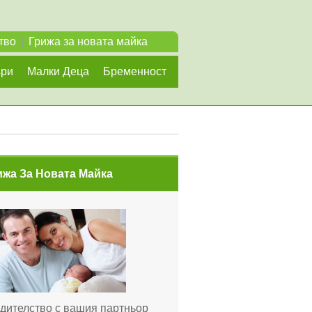
тво
|
Грижа за новата майка
ъри
Малки Деца
Бременност
ижа За Новата Майка
дителство с вашия партньор