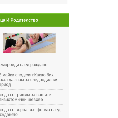
ца И Родителство
емороиди след раждане
2 майки споделят:Какво бих
скал да знам за следродилния
ериод
ак да се грижим за вашите
пизиотомични шевове
ак да се върна във форма след
аждането