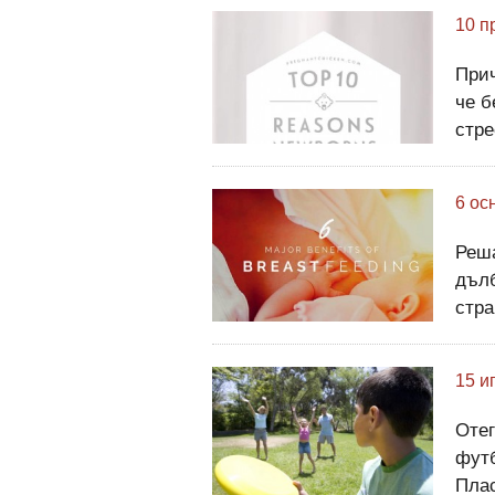
Причи
че б
стре
пеще
ви п
6 ос
Опи
Реша
дълб
стра
мнен
кърм
15 и
раст
Отег
футб
Плас