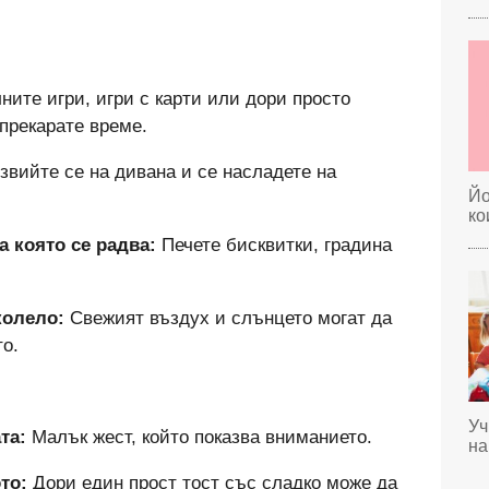
ите игри, игри с карти или дори просто
прекарате време.
звийте се на дивана и се насладете на
Йо
ко
а която се радва:
Печете бисквитки, градина
колело:
Свежият въздух и слънцето могат да
о.
Уч
та:
Малък жест, който показва вниманието.
на
то:
Дори един прост тост със сладко може да