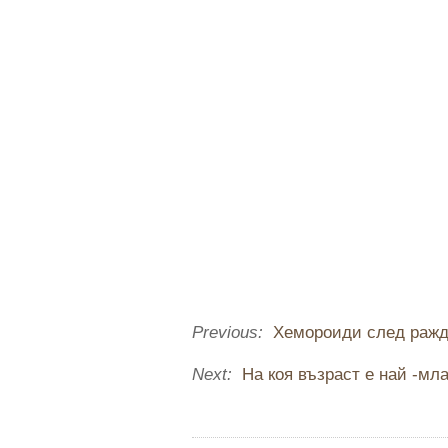
Previous:
Хемороиди след раж
Next:
На коя възраст е най -мл