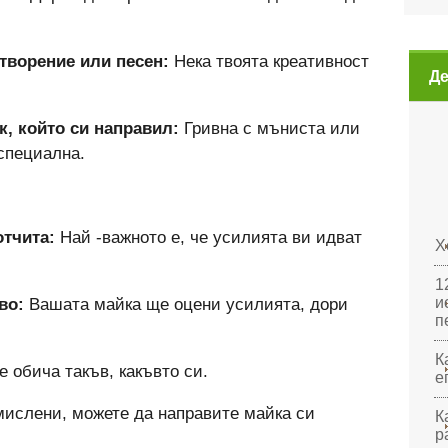
творение или песен:
Нека твоята креативност
Де
, който си направил:
Гривна с мъниста или
специална.
отчита:
Най -важното е, че усилията ви идват
Х
1
и
во:
Вашата майка ще оцени усилията, дори
п
К
 обича такъв, какъвто си.
е
мислени, можете да направите майка си
К
р