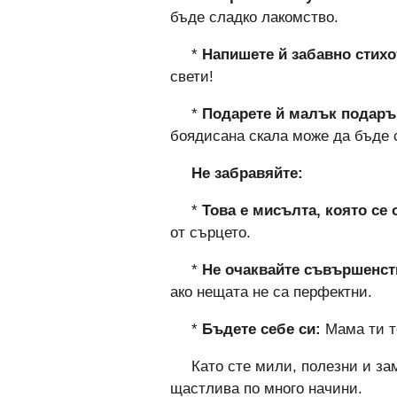
бъде сладко лакомство.
*
Напишете й забавно стихо
свети!
*
Подарете й малък подарък
боядисана скала може да бъде 
Не забравяйте:
*
Това е мисълта, която се 
от сърцето.
*
Не очаквайте съвършенст
ако нещата не са перфектни.
*
Бъдете себе си:
Мама ти те
Като сте мили, полезни и за
щастлива по много начини.