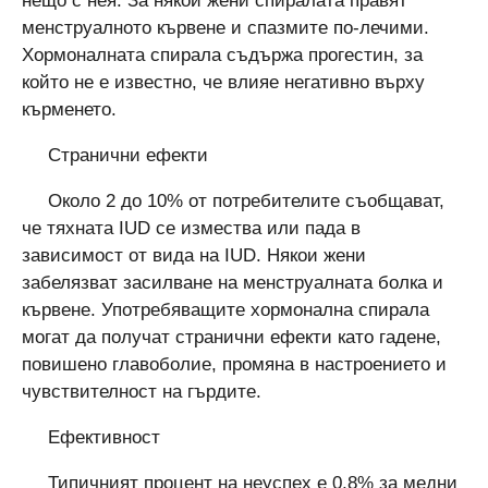
нещо с нея. За някои жени спиралата правят
менструалното кървене и спазмите по-лечими.
Хормоналната спирала съдържа прогестин, за
който не е известно, че влияе негативно върху
кърменето.
Странични ефекти
Около 2 до 10% от потребителите съобщават,
че тяхната IUD се измества или пада в
зависимост от вида на IUD. Някои жени
забелязват засилване на менструалната болка и
кървене. Употребяващите хормонална спирала
могат да получат странични ефекти като гадене,
повишено главоболие, промяна в настроението и
чувствителност на гърдите.
Ефективност
Типичният процент на неуспех е 0,8% за медни