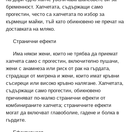
бременност. Хапчетата, съдържащи само
прогестин, често са хапчетата по избор за
кърмещи майки, тъй като обикновено не пречат на
доставката на мляко.
Странични ефекти
Има някои жени, които не трябва да приемат
хапчета само с прогестин, включително пушачи,
жени с анамнеза или риск от рак на гърдата,
страдащи от мигрена и жени, които имат кръвни
съсиреци или високо кръвно налягане. Хапчетата,
съдържащи само прогестин, обикновено
причиняват по-малко странични ефекти от
комбинираните хапчета; страничните ефекти
могат да включват главоболие, гадене и болка в
гърдите.