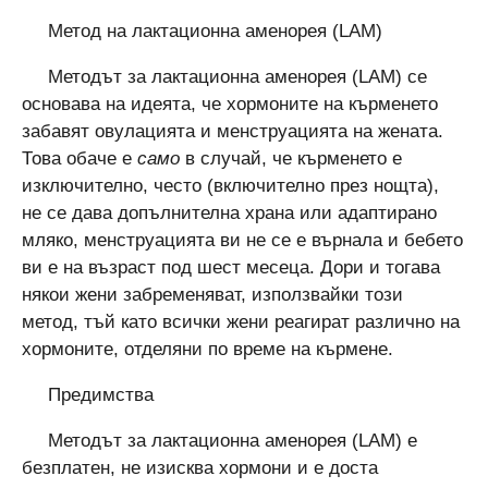
Метод на лактационна аменорея (LAM)
Методът за лактационна аменорея (LAM) се
основава на идеята, че хормоните на кърменето
забавят овулацията и менструацията на жената.
Това обаче е
само
в случай, че кърменето е
изключително, често (включително през нощта),
не се дава допълнителна храна или адаптирано
мляко, менструацията ви не се е върнала и бебето
ви е на възраст под шест месеца. Дори и тогава
някои жени забременяват, използвайки този
метод, тъй като всички жени реагират различно на
хормоните, отделяни по време на кърмене.
Предимства
Методът за лактационна аменорея (LAM) е
безплатен, не изисква хормони и е доста