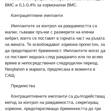
ВМС и 0,1-0,4% за хормонални ВМС.
Контрацептивни импланти
Имплантите за контрол на раждаемостта са
малки, гъвкави пръчки с размерите на клечки
кибрит, които се поставят в горната част на ръката
на жената. Те освобождават хормона прогестин, за
да предотвратят бременност. Имплантите могат да
се поставят веднага след раждането или по всяко
време в непосредствения следродилен период.
Nexplanon е марката, предписана в момента в
САЩ
Предимства
Контрацептивните импланти са дългодействащ
метод за контрол на раждаемостта, секретиращ
хормони, предотвратяващи бременността до три