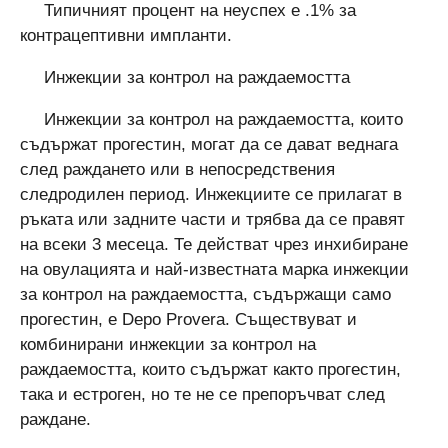
Типичният процент на неуспех е .1% за
контрацептивни импланти.
Инжекции за контрол на раждаемостта
Инжекции за контрол на раждаемостта, които
съдържат прогестин, могат да се дават веднага
след раждането или в непосредствения
следродилен период. Инжекциите се прилагат в
ръката или задните части и трябва да се правят
на всеки 3 месеца. Те действат чрез инхибиране
на овулацията и най-известната марка инжекции
за контрол на раждаемостта, съдържащи само
прогестин, е Depo Provera. Съществуват и
комбинирани инжекции за контрол на
раждаемостта, които съдържат както прогестин,
така и естроген, но те не се препоръчват след
раждане.