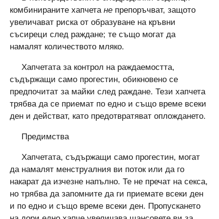
комбинираните хапчета
не
препоръчват, защото
увеличават риска от образуване на кръвни
съсиреци след раждане; те също могат да
намалят количеството мляко.
Хапчетата за контрол на раждаемостта,
съдържащи само прогестин, обикновено се
предпочитат за майки след раждане. Тези хапчета
трябва да се приемат по едно и също време всеки
ден и действат, като предотвратяват оплождането.
Предимства
Хапчетата, съдържащи само прогестин, могат
да намалят менструалния ви поток или да го
накарат да изчезне напълно. Те не пречат на секса,
но трябва да запомните да ги приемате всеки ден
и по едно и също време всеки ден. Пропускането
на дори едно хапче увеличава шансовете ви за