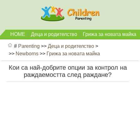
HOME
|
Деца и родителство
|
Грижа за новата майка
#
Parenting
>>
Деца и родителство
>
>>
Newborns
>>
Грижа за новата майка
Кои са най-добрите опции за контрол на
раждаемостта след раждане?