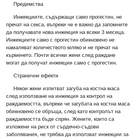
Предимства
Инжекциите, съдържащи само прогестин, не
пречат на секса, въпреки че е важно да запомните
да получавате нова инжекция на всеки 3 месеца.
Инжекциите само с прогестин обикновено не
намаляват количеството мляко и не пречат на
кърменето. Почти всички жени след раждане
могат да получат инжекции само с прогестин.
Странични ефекти
Някои жени изпитват загуба на костна маса
след използване на инжекция за контрол на
раждаемостта, въпреки че загубата на костна маса
обикновено се обръща, след като контролът на
раждаемостта бъде спрян. Жените, които са
изложени на риск от сърдечно-съдови
заболявания, не трябва да използват инжекции за