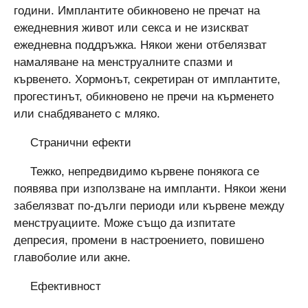
години. Имплантите обикновено не пречат на
ежедневния живот или секса и не изискват
ежедневна поддръжка. Някои жени отбелязват
намаляване на менструалните спазми и
кървенето. Хормонът, секретиран от имплантите,
прогестинът, обикновено не пречи на кърменето
или снабдяването с мляко.
Странични ефекти
Тежко, непредвидимо кървене понякога се
появява при използване на импланти. Някои жени
забелязват по-дълги периоди или кървене между
менструациите. Може също да изпитате
депресия, промени в настроението, повишено
главоболие или акне.
Ефективност