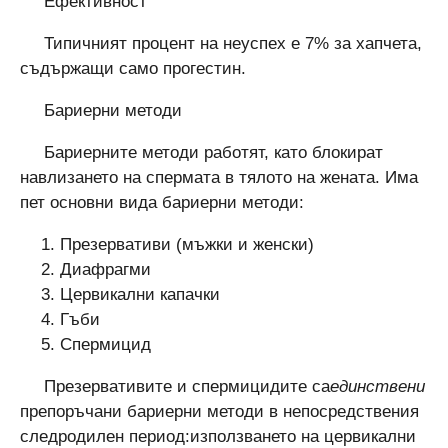
Ефективност
Типичният процент на неуспех е 7% за хапчета,
съдържащи само прогестин.
Бариерни методи
Бариерните методи работят, като блокират
навлизането на спермата в тялото на жената. Има
пет основни вида бариерни методи:
Презервативи (мъжки и женски)
Диафрагми
Цервикални капачки
Гъби
Спермицид
Презервативите и спермицидите са
единствени
препоръчани бариерни методи в непосредствения
следродилен период:използването на цервикални