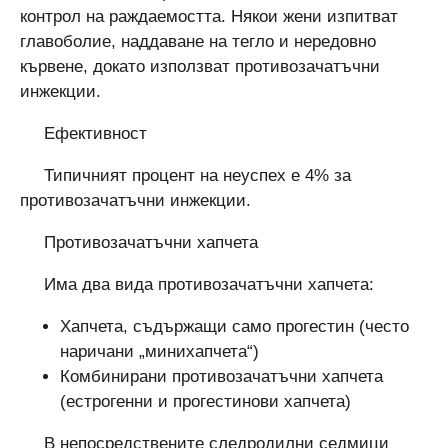
контрол на раждаемостта. Някои жени изпитват
главоболие, наддаване на тегло и нередовно
кървене, докато използват противозачатъчни
инжекции.
Ефективност
Типичният процент на неуспех е 4% за
противозачатъчни инжекции.
Противозачатъчни хапчета
Има два вида противозачатъчни хапчета:
Хапчета, съдържащи само прогестин (често
наричани „минихапчета“)
Комбинирани противозачатъчни хапчета
(естрогенни и прогестинови хапчета)
В непосредствените следродилни седмици