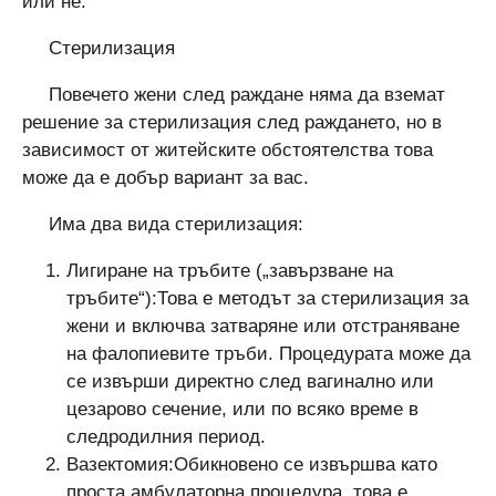
или не.
Стерилизация
Повечето жени след раждане няма да вземат
решение за стерилизация след раждането, но в
зависимост от житейските обстоятелства това
може да е добър вариант за вас.
Има два вида стерилизация:
Лигиране на тръбите („завързване на
тръбите“):Това е методът за стерилизация за
жени и включва затваряне или отстраняване
на фалопиевите тръби. Процедурата може да
се извърши директно след вагинално или
цезарово сечение, или по всяко време в
следродилния период.
Вазектомия:Обикновено се извършва като
проста амбулаторна процедура, това е