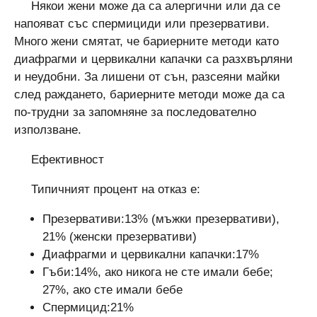
Някои жени може да са алергични или да се
напояват със спермициди или презервативи.
Много жени смятат, че бариерните методи като
диафрагми и цервикални капачки са разхвърляни
и неудобни. За лишени от сън, разсеяни майки
след раждането, бариерните методи може да са
по-трудни за запомняне за последователно
използване.
Ефективност
Типичният процент на отказ е:
Презервативи:13% (мъжки презервативи),
21% (женски презервативи)
Диафрагми и цервикални капачки:17%
Гъби:14%, ако никога не сте имали бебе;
27%, ако сте имали бебе
Спермицид:21%