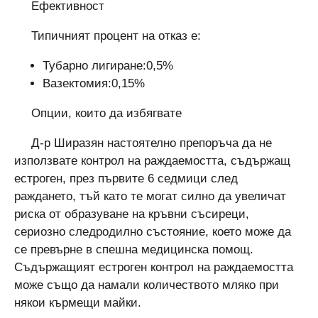
Ефективност
Типичният процент на отказ е:
Тубарно лигиране:0,5%
Вазектомия:0,15%
Опции, които да избягвате
Д-р Ширазян настоятелно препоръча да не
използвате контрол на раждаемостта, съдържащ
естроген, през първите 6 седмици след
раждането, тъй като те могат силно да увеличат
риска от образуване на кръвни съсиреци,
сериозно следродилно състояние, което може да
се превърне в спешна медицинска помощ.
Съдържащият естроген контрол на раждаемостта
може също да намали количеството мляко при
някои кърмещи майки.