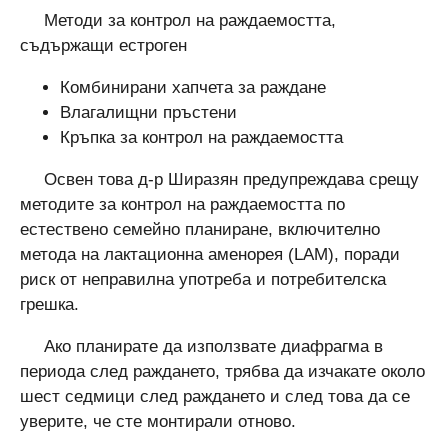
Методи за контрол на раждаемостта,
съдържащи естроген
Комбинирани хапчета за раждане
Влагалищни пръстени
Кръпка за контрол на раждаемостта
Освен това д-р Ширазян предупреждава срещу
методите за контрол на раждаемостта по
естествено семейно планиране, включително
метода на лактационна аменорея (LAM), поради
риск от неправилна употреба и потребителска
грешка.
Ако планирате да използвате диафрагма в
периода след раждането, трябва да изчакате около
шест седмици след раждането и след това да се
уверите, че сте монтирали отново.