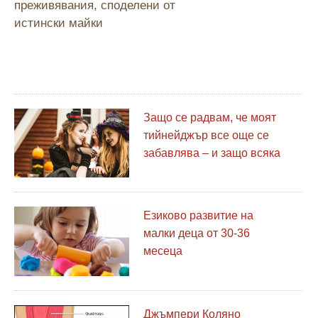
преживявания, споделени от
истински майки
Защо се радвам, че моят
тийнейджър все още се
забавлява – и защо всяка
къща трябва да посреща
по-големи деца на
Хелоуин
Езиково развитие на
малки деца от 30-36
месеца
Джъмпери Коляно