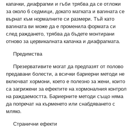
капачки, диафрагми и гъби трябва да се отложи
за около 6 седмици, докато матката и вагината се
върнат към нормалните си размери. Тъй като
вагината ви може да е променила формата си
след раждането, трябва да бъдете монтирани
отново за цервикалната капачка и диафрагмата.
Предимства
Презервативите могат да предпазят от полово
предавани болести, а всички бариерни методи не
включват хормони, което е полезно за жени, които
са загрижени за ефектите на хормоналния контрол
на раждаемостта. Бариерните методи също няма
да попречат на кърменето или снабдяването с
мляко.
Странични ефекти