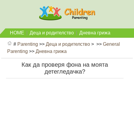
HOME
|
Деца и родителство
|
Дневна грижа
#
Parenting
>>
Деца и родителство
> >>
General
Parenting
>>
Дневна грижа
Как да проверя фона на моята
детегледачка?