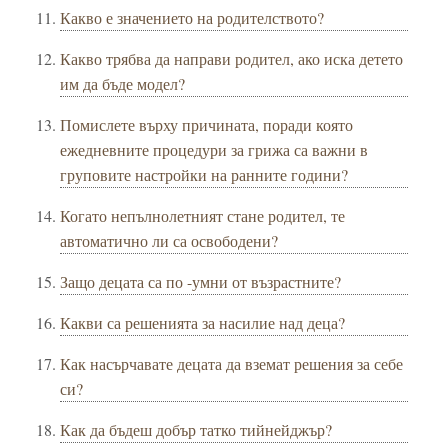
Какво е значението на родителството?
Какво трябва да направи родител, ако иска детето
им да бъде модел?
Помислете върху причината, поради която
ежедневните процедури за грижа са важни в
груповите настройки на ранните години?
Когато непълнолетният стане родител, те
автоматично ли са освободени?
Защо децата са по -умни от възрастните?
Какви са решенията за насилие над деца?
Как насърчавате децата да вземат решения за себе
си?
Как да бъдеш добър татко тийнейджър?