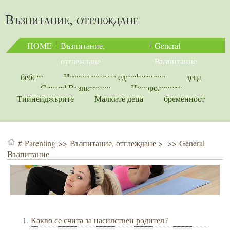
Възпитание, отглеждане
 | 
 | 
HOME
Възпитание, 
General 
отглеждане
Възпитание
бебета
Изграждане на еднофамилна
деца
General Възпитание
Новородените
Тийнейджърите
Малките деца
бременност
#
Parenting
>>
Възпитание, отглеждане
> >>
General
Възпитание
Какво се счита за насилствен родител?