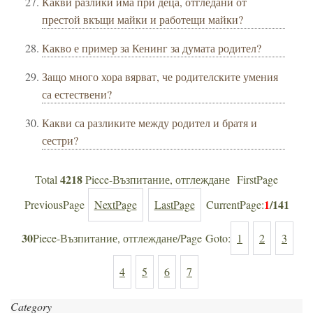
Какви разлики има при деца, отгледани от
престой вкъщи майки и работещи майки?
Какво е пример за Кенинг за думата родител?
Защо много хора вярват, че родителските умения
са естествени?
Какви са разликите между родител и братя и
сестри?
4218
Total
Piece-Възпитание, отглеждане FirstPage
1
/141
PreviousPage
NextPage
LastPage
CurrentPage:
30
Piece-Възпитание, отглеждане/Page Goto:
1
2
3
4
5
6
7
Category