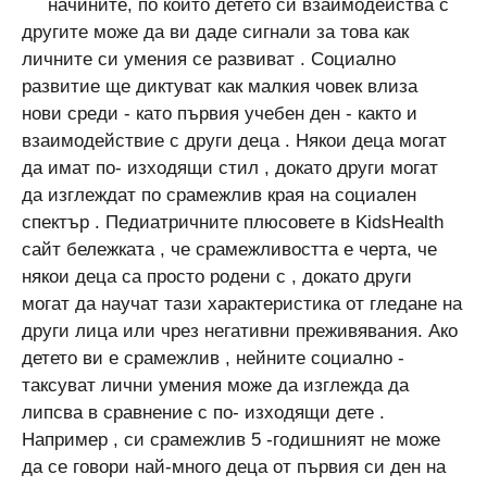
начините, по които детето си взаимодейства с
другите може да ви даде сигнали за това как
личните си умения се развиват . Социално
развитие ще диктуват как малкия човек влиза
нови среди - като първия учебен ден - както и
взаимодействие с други деца . Някои деца могат
да имат по- изходящи стил , докато други могат
да изглеждат по срамежлив края на социален
спектър . Педиатричните плюсовете в KidsHealth
сайт бележката , че срамежливостта е черта, че
някои деца са просто родени с , докато други
могат да научат тази характеристика от гледане на
други лица или чрез негативни преживявания. Ако
детето ви е срамежлив , нейните социално -
таксуват лични умения може да изглежда да
липсва в сравнение с по- изходящи дете .
Например , си срамежлив 5 -годишният не може
да се говори най-много деца от първия си ден на