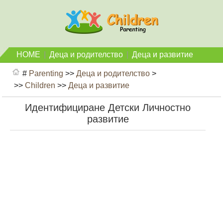
HOME
|
Деца и родителство
|
Деца и развитие
#
Parenting
>>
Деца и родителство
>
>>
Children
>>
Деца и развитие
Идентифициране Детски Личностно
развитие