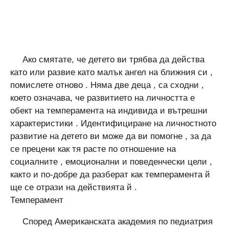
Ако смятате, че детето ви трябва да действа
като или развие като малък ангел на ближния си ,
помислете отново . Няма две деца , са сходни ,
което означава, че развитието на личността е
обект на темперамента на индивида и вътрешни
характеристики . Идентифициране на личностното
развитие на детето ви може да ви помогне , за да
се прецени как тя расте по отношение на
социалните , емоционални и поведенчески цели ,
както и по-добре да разберат как темперамента й
ще се отрази на действията й .
Темперамент
Според Американската академия по педиатрия