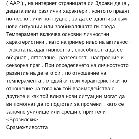
( AAP ) , на интернет страницата си Здрави деца ,
децата имат различни характери , които го правят
по-лесно , или по-трудно , за да се адаптира към
нови ситуации или заобикалящата ги среда .
Темперамент включва основни личностни
характеристики , като например ниво на активност
, лекота на адаптивността , способността да се
обърнат , оттегляне , разсеяност , настроение и
сензорна праг . При определянето на личностното
развитие на детето си , по отношение на
темперамента , гледайки тези характеристики по
отношение на това как той взаимодейства с
другите и как той влиза нови ситуации могат да
ви помогнат да го подготви за промени , като се
започне училище или срещи с приятели .
<Бразилски>
Срамежливостта