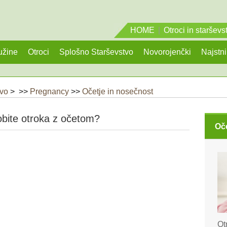
HOME
|
Otroci in starševs
užine
Otroci
Splošno Starševstvo
Novorojenčki
Najstni
tvo
> >>
Pregnancy
>>
Očetje in nosečnost
bite otroka z očetom?
Oč
Ot