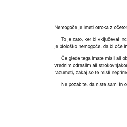
Nemogoče je imeti otroka z očeto
To je zato, ker bi vključeval i
je biološko nemogoče, da bi oče i
Če glede tega imate misli ali 
vrednim odraslim ali strokovnjak
razumeti, zakaj so te misli nepri
Ne pozabite, da niste sami in ob