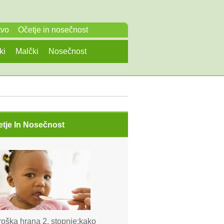
tvo
|
Očetje in nosečnost
ki
Malčki
Nosečnost
etje In Nosečnost
roška hrana 2. stopnje:kako