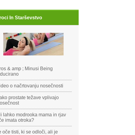
roci In Starševstvo
ros & amp ; Minusi Being
nducirano
ideo o načrtovanju nosečnosti
ako prostate težave vplivajo
osečnost
li lahko modrooka mama in rjav
če imata otroka?
 oče tisti, ki se odloči, ali je