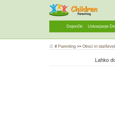
Dojenčki
Ustvarjanje Dr
#
Parenting
>>
Otroci in starševs
Lahko do