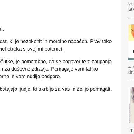
ve
te
m.
ncest, ki je nezakonit in moralno napačen. Prav tako
mel otroka s svojimi potomci.
občutke, je pomembno, da se pogovorite z zaupanja
4 
om za duševno zdravje. Pomagajo vam lahko
dr
merne in vam nudijo podporo.
stajajo ljudje, ki skrbijo za vas in želijo pomagati.
Im