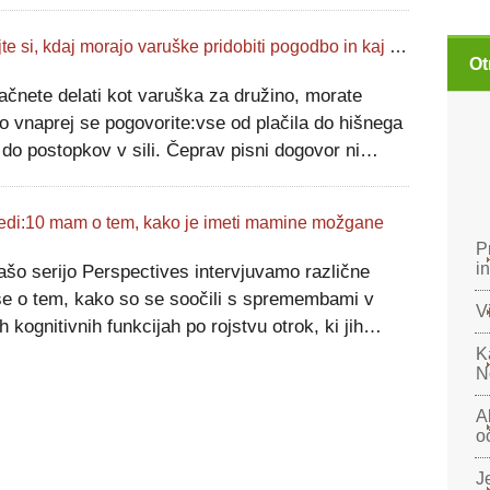
decembra glasoval za odobritev paketa pomoči za
D-19 v vrednosti 900 milijard dolarjev,
Oglejte si, kdaj morajo varuške pridobiti pogodbo in kaj je treba vključiti
Ot
ačnete delati kot varuška za družino, morate
ko vnaprej se pogovorite:vse od plačila do hišnega
 do postopkov v sili. Čeprav pisni dogovor ni
o potreben, če redno sedite za družino, lahko
ava pogodbe pomaga vam in vašemu delodajal
edi:10 mam o tem, kako je imeti mamine možgane
P
i
ašo serijo Perspectives intervjuvamo različne
še o tem, kako so se soočili s spremembami v
V
h kognitivnih funkcijah po rojstvu otrok, ki jih
gosteje imenujemo mamini možgani. Poporodno
K
N
enje za mamo, ki je prvič rodila, je lahk
A
o
Je