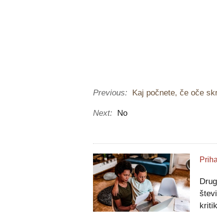
Previous:
Kaj počnete, če oče sk
Next:
No
Drug
štev
kritik