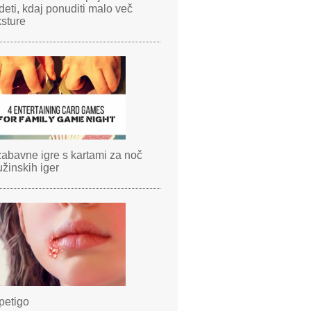
deti, kdaj ponuditi malo več
ksture
zabavne igre s kartami za noč
užinskih iger
petigo