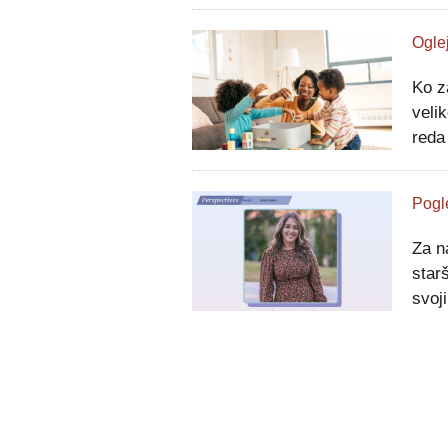
23. 
COVI
Ko z
veli
reda
vedn
sest
Pogl
Za n
star
svoji
najpo
življ