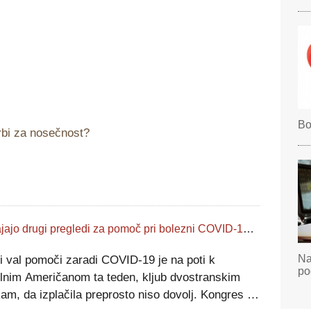
Bo
rbi za nosečnost?
Prihajajo drugi pregledi za pomoč pri bolezni COVID-19, a za milijone družin v težavah manjkajo
Na
i val pomoči zaradi COVID-19 je na poti k
po
ilnim Američanom ta teden, kljub dvostranskim
am, da izplačila preprosto niso dovolj. Kongres je