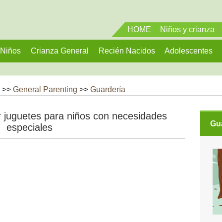
HOME
|
Niños y crianza
|
Niños
Crianza General
Recién Nacidos
Adolescentes
 >>
General Parenting
>>
Guardería
 juguetes para niños con necesidades
Gu
especiales