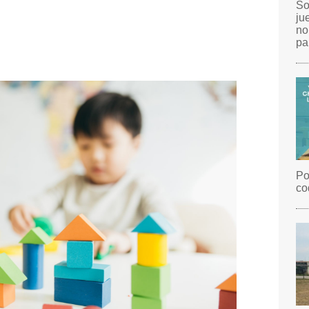
So
ju
no
pa
Po
co