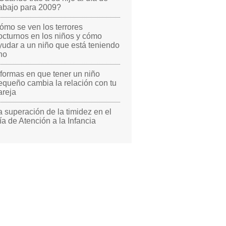
rabajo para 2009?
ómo se ven los terrores
octurnos en los niños y cómo
yudar a un niño que está teniendo
no
 formas en que tener un niño
equeño cambia la relación con tu
areja
a superación de la timidez en el
ía de Atención a la Infancia