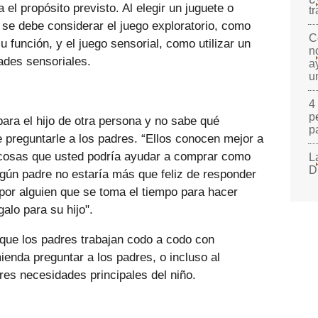
el propósito previsto. Al elegir un juguete o
t
 se debe considerar el juego exploratorio, como
C
u función, y el juego sensorial, como utilizar un
n
ades sensoriales.
a
u
4
p
ara el hijo de otra persona y no sabe qué
p
preguntarle a los padres. “Ellos conocen mejor a
n cosas que usted podría ayudar a comprar como
L
D
gún padre no estaría más que feliz de responder
por alguien que se toma el tiempo para hacer
alo para su hijo".
que los padres trabajan codo a codo con
ienda preguntar a los padres, o incluso al
tres necesidades principales del niño.