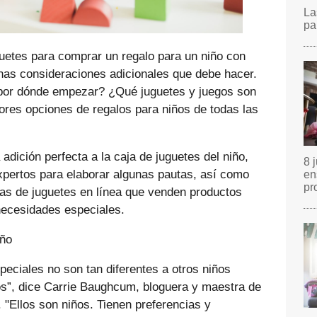
La
pa
uguetes para comprar un regalo para un niño con
nas consideraciones adicionales que debe hacer.
 por dónde empezar? ¿Qué juguetes y juegos son
ores opciones de regalos para niños de todas las
 adición perfecta a la caja de juguetes del niño,
8 
pertos para elaborar algunas pautas, así como
en
pr
das de juguetes en línea que venden productos
necesidades especiales.
iño
eciales no son tan diferentes a otros niños
os”, dice Carrie Baughcum, bloguera y maestra de
 "Ellos son niños. Tienen preferencias y