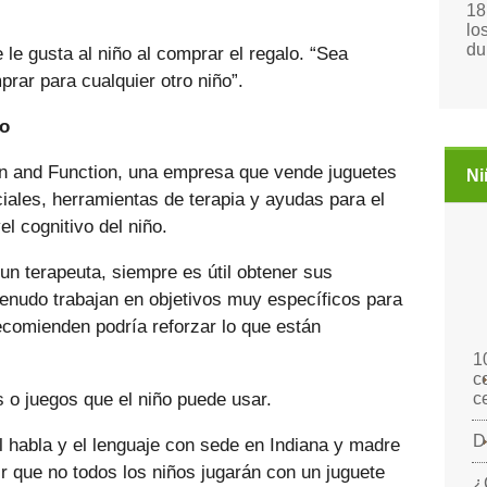
18
lo
du
le gusta al niño al comprar el regalo. “Sea
rar para cualquier otro niño”.
vo
un and Function, una empresa que vende juguetes
Ni
ales, herramientas de terapia y ayudas para el
el cognitivo del niño.
 un terapeuta, siempre es útil obtener sus
enudo trabajan en objetivos muy específicos para
recomienden podría reforzar lo que están
1
c
s o juegos que el niño puede usar.
c
D
l habla y el lenguaje con sede en Indiana y madre
cir que no todos los niños jugarán con un juguete
¿