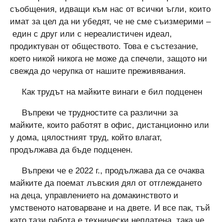
съобщения, идващи към нас от всички ъгли, които
имат за цел да ни убедят, че не сме съизмерими –
един с друг или с нереалистичен идеал,
продиктуван от обществото. Това е състезание,
което никой никога не може да спечели, защото ни
свежда до черупка от нашите преживявания.
Как трудът на майките винаги е бил подценен
Въпреки че трудностите са различни за
майките, които работят в офис, дистанционно или
у дома, цялостният труд, който влагат,
продължава да бъде подценен.
Въпреки че е 2022 г., продължава да се очаква
майките да поемат лъвския дял от отглеждането
на деца, управлението на домакинството и
умственото натоварване и на двете. И все пак, тъй
като тази работа е технически неплатена, така че