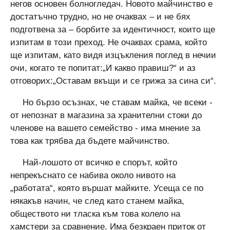
негов основен болногледач. Новото майчинство е
достатъчно трудно, но не очаквах – и не бях
подготвена за – борбите за идентичност, които ще
изпитам в този преход. Не очаквах срама, който
ще изпитам, като видя изцъкления поглед в нечии
очи, когато те попитат:„И какво правиш?“ и аз
отговорих:„Оставам вкъщи и се грижа за сина си“.
Но бързо осъзнах, че ставам майка, че всеки -
от непознат в магазина за хранителни стоки до
членове на вашето семейство - има мнение за
това как трябва да бъдете майчинство.
Най-лошото от всичко е спорът, който
непрекъснато се набива около нивото на
„работата“, която вършат майките. Усеща се по
някакъв начин, че след като станем майка,
обществото ни тласка към това колело на
хамстери за сравнение. Има безкраен приток от