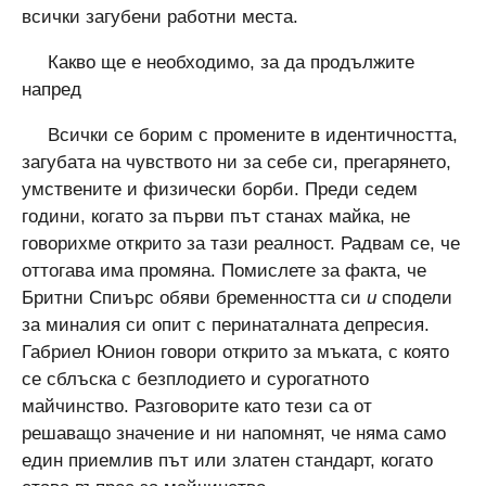
всички загубени работни места.
Какво ще е необходимо, за да продължите
напред
Всички се борим с промените в идентичността,
загубата на чувството ни за себе си, прегарянето,
умствените и физически борби. Преди седем
години, когато за първи път станах майка, не
говорихме открито за тази реалност. Радвам се, че
оттогава има промяна. Помислете за факта, че
Бритни Спиърс обяви бременността си
и
сподели
за миналия си опит с перинаталната депресия.
Габриел Юнион говори открито за мъката, с която
се сблъска с безплодието и сурогатното
майчинство. Разговорите като тези са от
решаващо значение и ни напомнят, че няма само
един приемлив път или златен стандарт, когато