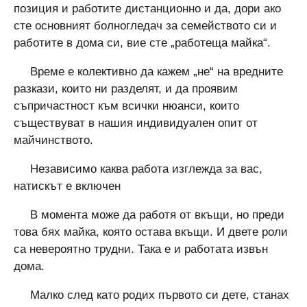
позиция и работите дистанционно и да, дори ако
сте основният болногледач за семейството си и
работите в дома си, вие сте „работеща майка“.
Време е колективно да кажем „не“ на вредните
разкази, които ни разделят, и да проявим
съпричастност към всички нюанси, които
съществуват в нашия индивидуален опит от
майчинството.
Независимо каква работа изглежда за вас,
натискът е включен
В момента може да работя от вкъщи, но преди
това бях майка, която остава вкъщи. И двете роли
са невероятно трудни. Така е и работата извън
дома.
Малко след като родих първото си дете, станах