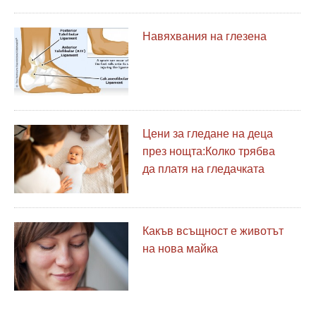
Навяхвания на глезена
Цени за гледане на деца
през нощта:Колко трябва
да платя на гледачката
си?
Какъв всъщност е животът
на нова майка