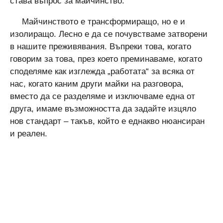
става въпрос за майчинство.
Майчинството е трансформиращо, но е и
изолиращо. Лесно е да се почувстваме затворени
в нашите преживявания. Въпреки това, когато
говорим за това, през което преминаваме, когато
споделяме как изглежда „работата“ за всяка от
нас, когато каним други майки на разговора,
вместо да се разделяме и изключваме една от
друга, имаме възможността да задайте изцяло
нов стандарт – такъв, който е еднакво нюансиран
и реален.