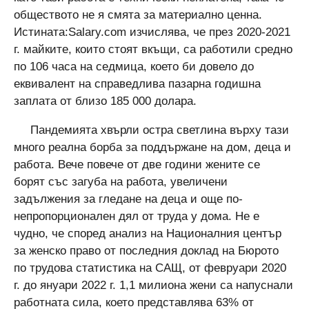
обществото не я смята за материално ценна.
Истината:Salary.com изчислява, че през 2020-2021
г. майките, които стоят вкъщи, са работили средно
по 106 часа на седмица, което би довело до
еквивалент на справедлива пазарна годишна
заплата от близо 185 000 долара.
Пандемията хвърли остра светлина върху тази
много реална борба за поддържане на дом, деца и
работа. Вече повече от две години жените се
борят със загуба на работа, увеличени
задължения за гледане на деца и още по-
непропорционален дял от труда у дома. Не е
чудно, че според анализ на Националния център
за женско право от последния доклад на Бюрото
по трудова статистика на САЩ, от февруари 2020
г. до януари 2022 г. 1,1 милиона жени са напуснали
работната сила, което представлява 63% от