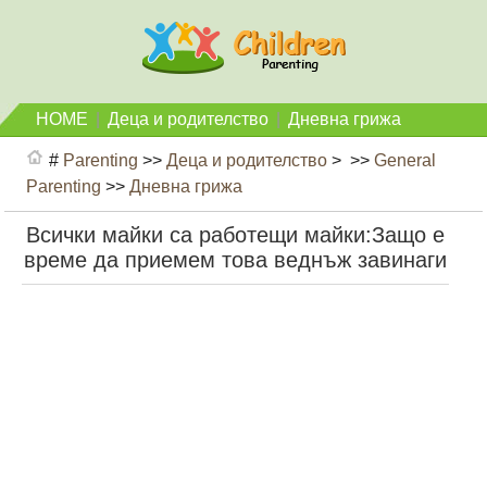
HOME
|
Деца и родителство
|
Дневна грижа
#
Parenting
>>
Деца и родителство
> >>
General
Parenting
>>
Дневна грижа
Всички майки са работещи майки:Защо е
време да приемем това веднъж завинаги