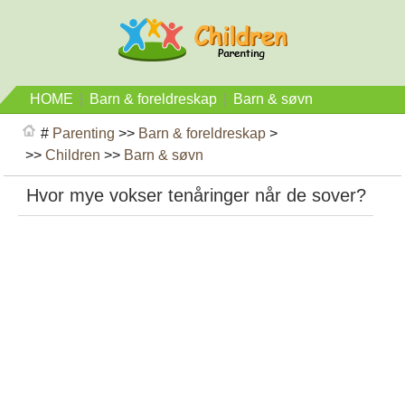
HOME
|
Barn & foreldreskap
|
Barn & søvn
#
Parenting
>>
Barn & foreldreskap
>
>>
Children
>>
Barn & søvn
Hvor mye vokser tenåringer når de sover?