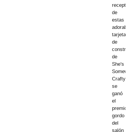
receptor
de
estas
adorable
tarjetas
de
construc
de
She's
Somewh
Crafty
se
ganó
el
premio
gordo
del
salón