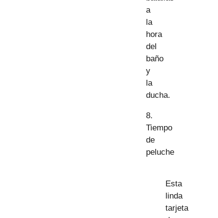
a
la
hora
del
baño
y
la
ducha.
8.
Tiempo
de
peluche
Esta
linda
tarjeta