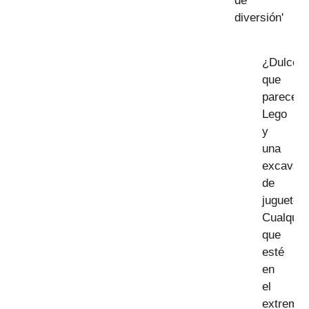
de
diversión'
¿Dulces
que
parecen
Lego
y
una
excavad
de
juguete?
Cualquie
que
esté
en
el
extremo