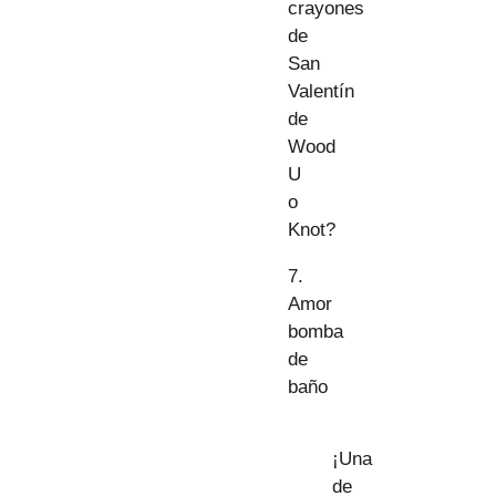
crayones
de
San
Valentín
de
Wood
U
o
Knot?
7.
Amor
bomba
de
baño
¡Una
de