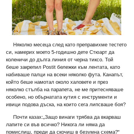
Няколко месеца след като преправихме тестето
си, намерих моето 5-годишно дете Стюарт да
коленичи до дълга линия от черна тиксо. Той
беше закрепил Postit бележки към лентата, като
набиваше палци на всеки няколко фута. Канапът,
който беше намотал около халовете и през
няколко стълба на парапета, не ме притесняваше
особено, но обърнатата кутия с инструменти и
ивици подова дъска, на които сега липсваше боя?
Почти казах:„Защо винаги трябва да вкарваш
лапите си във всичко? Никога ли няма да
помислиш, преди да скочиш в безумна схема?“