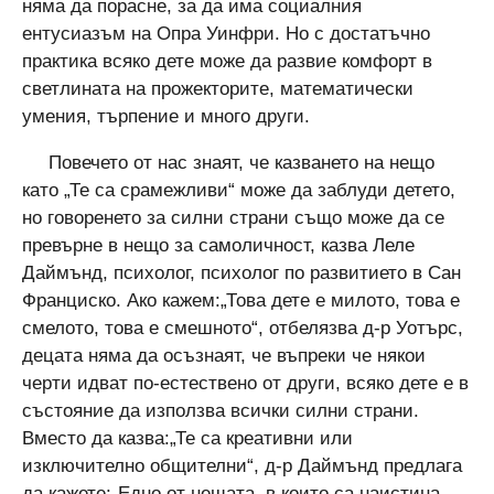
няма да порасне, за да има социалния
ентусиазъм на Опра Уинфри. Но с достатъчно
практика всяко дете може да развие комфорт в
светлината на прожекторите, математически
умения, търпение и много други.
Повечето от нас знаят, че казването на нещо
като „Те са срамежливи“ може да заблуди детето,
но говоренето за силни страни също може да се
превърне в нещо за самоличност, казва Леле
Даймънд, психолог, психолог по развитието в Сан
Франциско. Ако кажем:„Това дете е милото, това е
смелото, това е смешното“, отбелязва д-р Уотърс,
децата няма да осъзнаят, че въпреки че някои
черти идват по-естествено от други, всяко дете е в
състояние да използва всички силни страни.
Вместо да казва:„Те са креативни или
изключително общителни“, д-р Даймънд предлага
да кажете:„Едно от нещата, в които са наистина