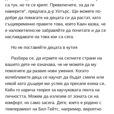
са тук, но те се крият. Превключете, за да ги
намерите“, предлага д-р Уотърс. Ще можете по-
добре да помагате на децата си да растат, като
същевременно правите това, което Каин казва, че
е наложително:не забравяйте да почитате и да се
наслаждавате на това кои са сега.
Но не поставяйте децата в кутия
Разбира се, да играете на силните страни на
вашето дете не означава, че не можете да му
помогнете да развие нови умения. Когато
колебливите деца се научат да бъдат смели или
някой като дъщеря ми успее да прехапе езика си,
Кейн го нарича теория за каучуковата лента на
личността. Можем да излезем от зоната си на
комфорт, но само засега. Дете, което е родено с
темперамент на Бил Гейтс, например, вероятно