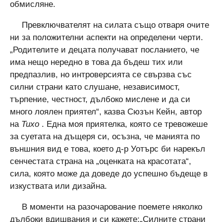
обмисляне.
Превключвателят на силата също отваря очите
ни за положителни аспекти на определени черти.
„Родителите и децата получават посланието, че
има нещо нередно в това да бъдеш тих или
предпазлив, но интроверсията се свързва със
силни страни като слушане, независимост,
търпение, честност, дълбоко мислене и да си
много лоялен приятел“, казва Сюзън Кейн, автор
на
Тихо
. Една моя приятелка, която се тревожеше
за суетата на дъщеря си, осъзна, че манията по
външния вид е това, което д-р Уотърс би нарекъл
сенчестата страна на „оценката на красотата“,
сила, която може да доведе до успешно бъдеще в
изкуствата или дизайна.
В моменти на разочарование поемете няколко
дълбоки вдишвания и си кажете:„Силните страни