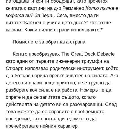
изтощават и кои ги ободряват, като прочетох
книгата с картини на д-р Рекмайер
Колко пълна е
кофата ви?
За деца
. Сега, вместо да ги
питате:"Как беше училището днес?" Често ще
казвам:„Какви силни страни използвахте?“
Помислете за обратната страна
Когато преобразувах The Great Deck Debacle
като един от първите инженерни триумфи на
Стюарт, използвах родителски инструмент, който
д-р Уотърс нарича превключвател на силата. Ако
детето ви прави нещо приятно, не е трудно да
разберете коя сила е на работа. Номерът е да
спрете и да се запитате същото, когато
действията на детето ви са разочароващи. След
това можете да се справите с проблемното
поведение, като потвърдите, вместо да
пренебрегвате нейния характер.