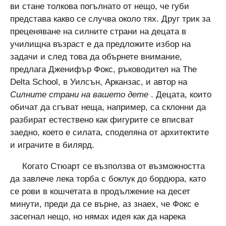
ви стане толкова погълнато от нещо, че губи
представа какво се случва около тях. Друг трик за
преценяване на силните страни на децата в
училищна възраст е да предложите избор на
задачи и след това да обърнете внимание,
предлага Дженифър Фокс, ръководител на The
Delta School, в Уилсън, Арканзас, и автор на
Силните страни на вашето дете
. Децата, които
обичат да сгъват неща, например, са склонни да
разбират естествено как фигурите се вписват
заедно, което е силата, споделяна от архитектите
и играчите в билярд.
Когато Стюарт се възползва от възможността
да завлече лека торба с боклук до бордюра, като
се рови в кошчетата в продължение на десет
минути, преди да се върне, аз знаех, че Фокс е
засегнал нещо, но нямах идея как да нарека