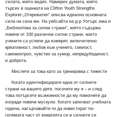
силата, която видях. Намерих думата, която
търсех в оценката на Clifton Youth Strengths
Explorer:„Откривател“ описва идеално основната
сила на сина ми. На уебсайта на д-р Уотърс има и
„Библиотека за силни страни“, която съдържа
повече от 100 различни силни страни, които
учените са успели да измерят, включително
креативност, любов към ученето, смелост,
самоконтрол, чувство за хумор, непредубеденост,
и доброта.
Мислете за това като за тренировка с тежести
Когато идентифицирате една от силните
страни на вашето дете, посочете му я – и след
това потърсете възможности да му помогнете да
изгради повече мускули. Когато започват учебната
година, насърчавайте ги да инвестират по-
голямата част от енергията си в силните си