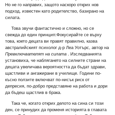
Но не го направих, защото наскоро открих нов
подход, известен като родителство, базирано на
силата.
Това звучи фантастично и сложно, но се
свежда до един принцип:Фокусирайте се върху
това, което децата ви правят правилно, казва
австралийският психолог д-р Леа Уотърс, автор на
Превключвателят на силата
. Изследванията
установиха, че наблягането на силните страни на
децата увеличава вероятността да бъдат здрави,
щастливи и ангажирани в училище. Години по-
късно ползите включват по-нисък риск от
депресия, по-добро представяне на работа и дори
да бъдеш щастлив в брака.
Така че, когато открих делото на сина си този
ден, се принудих да променя историята в главата