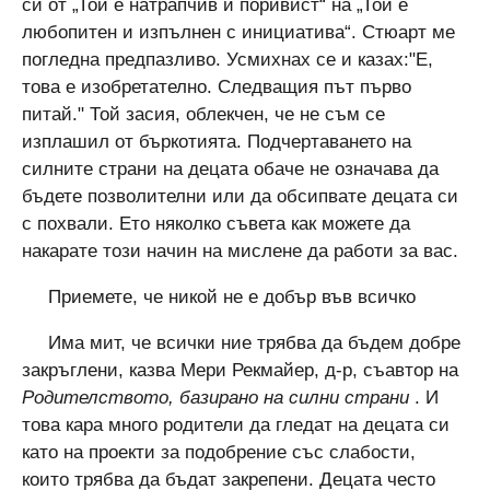
си от „Той е натрапчив и поривист“ на „Той е
любопитен и изпълнен с инициатива“. Стюарт ме
погледна предпазливо. Усмихнах се и казах:"Е,
това е изобретателно. Следващия път първо
питай." Той засия, облекчен, че не съм се
изплашил от бъркотията. Подчертаването на
силните страни на децата обаче не означава да
бъдете позволителни или да обсипвате децата си
с похвали. Ето няколко съвета как можете да
накарате този начин на мислене да работи за вас.
Приемете, че никой не е добър във всичко
Има мит, че всички ние трябва да бъдем добре
закръглени, казва Мери Рекмайер, д-р, съавтор на
Родителството, базирано на силни страни
. И
това кара много родители да гледат на децата си
като на проекти за подобрение със слабости,
които трябва да бъдат закрепени. Децата често