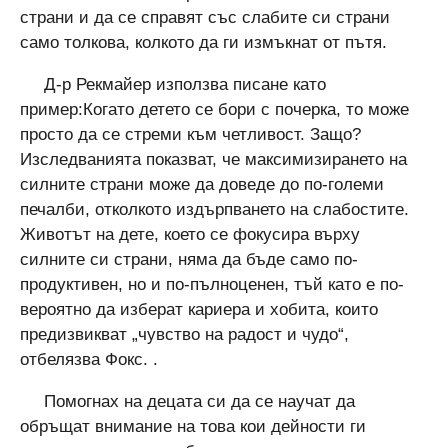
страни и да се справят със слабите си страни
само толкова, колкото да ги измъкнат от пътя.
Д-р Рекмайер използва писане като
пример:Когато детето се бори с почерка, то може
просто да се стреми към четливост. Защо?
Изследванията показват, че максимизирането на
силните страни може да доведе до по-големи
печалби, отколкото издърпването на слабостите.
Животът на дете, което се фокусира върху
силните си страни, няма да бъде само по-
продуктивен, но и по-пълноценен, тъй като е по-
вероятно да изберат кариера и хобита, които
предизвикват „чувство на радост и чудо“,
отбелязва Фокс. .
Помогнах на децата си да се научат да
обръщат внимание на това кои дейности ги