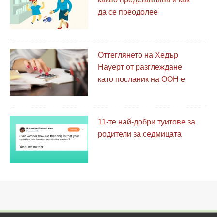
да се преодолее
Оттеглянето на Хедър
Науерт от разглеждане
като посланик на ООН е
важен урок за
семействата
11-те най-добри туитове за
родители за седмицата