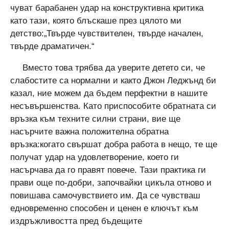
чуват барабанен удар на конструктивна критика
като тази, която блъскаше през цялото ми
детство:„Твърде чувствителен, твърде начален,
твърде драматичен.“
Вместо това трябва да уверите детето си, че
слабостите са нормални и както Джон Леджънд би
казал, ние можем да бъдем перфектни в нашите
несъвършенства. Като приспособите обратната си
връзка към техните силни страни, вие ще
насърчите важна положителна обратна
връзка:когато свършат добра работа в нещо, те ще
получат удар на удовлетворение, което ги
насърчава да го правят повече. Тази практика ги
прави още по-добри, започвайки цикъла отново и
повишава самочувствието им. Да се ​​чувстваш
едновременно способен и ценен е ключът към
издръжливостта пред бъдещите