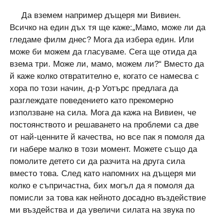
Да вземем например дъщеря ми Вивиен.
Всичко на един дъх тя ще каже:„Мамо, може ли да
гледаме филм днес? Мога да избера един. Или
може би можем да гласуваме. Сега ще отида да
взема три. Може ли, мамо, можем ли?“ Вместо да
й каже колко отвратително е, когато се намесва с
хора по този начин, д-р Уотърс предлага да
разглеждате поведението като прекомерно
използване на сила. Мога да кажа на Вивиен, че
постоянството и решаването на проблеми са две
от най-ценните й качества, но все пак я помоля да
ги набере малко в този момент. Можете също да
помолите детето си да разчита на друга сила
вместо това. След като напомних на дъщеря ми
колко е съпричастна, бих могъл да я помоля да
помисли за това как нейното досадно въздействие
ми въздейства и да увеличи силата на звука по