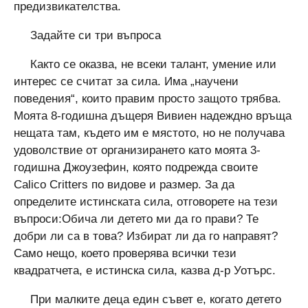
предизвикателства.
Задайте си три въпроса
Както се оказва, не всеки талант, умение или
интерес се считат за сила. Има „научени
поведения“, които правим просто защото трябва.
Моята 8-годишна дъщеря Вивиен надеждно връща
нещата там, където им е мястото, но не получава
удоволствие от организирането като моята 3-
годишна Джоузефин, която подрежда своите
Calico Critters по видове и размер. За да
определите истинската сила, отговорете на тези
въпроси:Обича ли детето ми да го прави? Те
добри ли са в това? Избират ли да го направят?
Само нещо, което проверява всички тези
квадратчета, е истинска сила, казва д-р Уотърс.
При малките деца един съвет е, когато детето