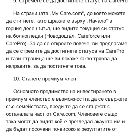
9. Стремете се да достигнете статус на CarePro
На страницата „My Care.com“, до която можете
да стигнете, като щракнете върху „Начало“ в
горния десен ъгъл, ще видите текущия си статус
на болногледач (Новодошъл, Careforce или
CarePro). За да се откроите повече, ви предлагаме
да се стремите да достигнете статуса на CarePro
и тази страница ще ви покаже какво трябва да
направите, за да постигнете това.
10. Станете премиум член
Основното предимство на инвестирането в
премиум членство е възможността да се свържете
със семействата, преди те да се свържат с
останалата част от Care.com. Членовете също
така могат да видят кой е прегледал акаунта им и
да бъдат посочени по-високо в резултатите от