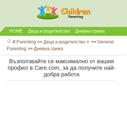
HOME
|
Деца и родителство
|
Дневна грижа
#
Parenting
>>
Деца и родителство
> >>
General
Parenting
>>
Дневна грижа
Възползвайте се максимално от вашия
профил в Care.com, за да получите най-
добра работа