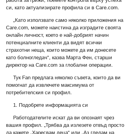
работа за грижи, поемете контрола върху успеха
си, като актуализирате профила си в Care.com.
„Като използвате само няколко приложения на
Care.com, можете наистина да изградите своята
онлайн личност, което е най-добрият начин
потенциалните клиенти да видят всички
страхотни неща, които можете да им донесете
като болногледач“, казва Марта Фен, старши
директор на Care.com за глобални операции.
Тук Fan предлага няколко съвета, които да ви
помогнат да извлечете максимума от
потребителския си профил.
1. Подобрете информацията си
Работодателите искат да ви опознаят чрез
вашия профил. „Трябва да излезете отвъд просто
да кажете „Харесвам деца“ или „Аз гледам на