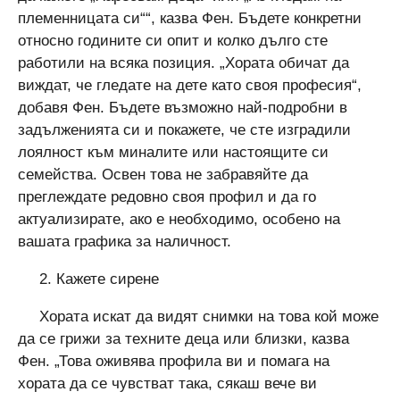
племенницата си““, казва Фен. Бъдете конкретни
относно годините си опит и колко дълго сте
работили на всяка позиция. „Хората обичат да
виждат, че гледате на дете като своя професия“,
добавя Фен. Бъдете възможно най-подробни в
задълженията си и покажете, че сте изградили
лоялност към миналите или настоящите си
семейства. Освен това не забравяйте да
преглеждате редовно своя профил и да го
актуализирате, ако е необходимо, особено на
вашата графика за наличност.
2. Кажете сирене
Хората искат да видят снимки на това кой може
да се грижи за техните деца или близки, казва
Фен. „Това оживява профила ви и помага на
хората да се чувстват така, сякаш вече ви