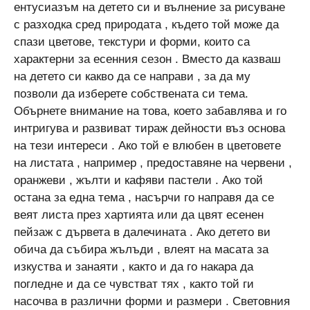
ентусиазъм на детето си и вълнение за рисуване
с разходка сред природата , където той може да
спази цветове, текстури и форми, които са
характерни за есенния сезон . Вместо да казваш
на детето си какво да се направи , за да му
позволи да изберете собствената си тема.
Обърнете внимание на това, което забавлява и го
интригува и развиват тираж дейности въз основа
на тези интереси . Ако той е влюбен в цветовете
на листата , например , предоставяне на червени ,
оранжеви , жълти и кафяви пастели . Ако той
остана за една тема , насърчи го направя да се
веят листа през хартията или да цвят есенен
пейзаж с дървета в далечината . Ако детето ви
обича да събира жълъди , влеят на масата за
изкуства и занаяти , както и да го накара да
погледне и да се чувстват тях , както той ги
насочва в различни форми и размери . Световния