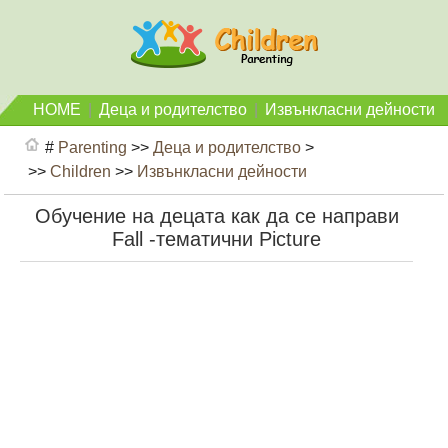
HOME
|
Деца и родителство
|
Извънкласни дейности
#
Parenting
>>
Деца и родителство
>
>>
Children
>>
Извънкласни дейности
Обучение на децата как да се направи
Fall -тематични Picture