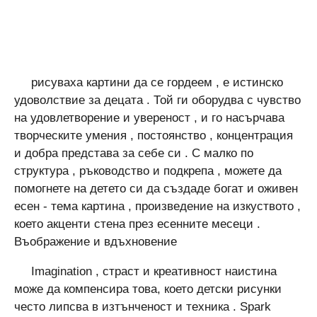
рисуваха картини да се гордеем , е истинско
удоволствие за децата . Той ги оборудва с чувство
на удовлетворение и увереност , и го насърчава
творческите умения , постоянство , концентрация
и добра представа за себе си . С малко по
структура , ръководство и подкрепа , можете да
помогнете на детето си да създаде богат и оживен
есен - тема картина , произведение на изкуството ,
което акценти стена през есенните месеци .
Въображение и вдъхновение
Imagination , страст и креативност наистина
може да компенсира това, което детски рисунки
често липсва в изтънченост и техника . Spark