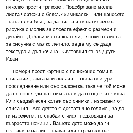
няколко прости трикове . Подобряване молив
листа чертежи с блясък химикалки , или нанесете
тънък слой боя , за да листа и ги натиснете в
рисунка с молив за слоеста ефект с размери и
дизайн . Добави малки жълъди, клонки от листа
за рисунка с малко лепило, за да му се даде
текстура и дълбочина . Световния съюз Други
Идеи
намери прост картина с понижение теми в
списание , книга или онлайн . Тогава осигури
проследяване или със салфетка, така че той може
да се проследи на снимката и да го оцветите инча
Или създай есен колаж със снимки , изрязани от
списания . Ако детето е достатъчно голямо , за да
ги изрежете , го снабди с чифт подходящи за
възрастта ножици . Вашето дете може да ги
поставите на лист плакат или строителство