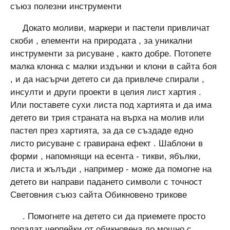
съюз полезни инструменти
Докато моливи, маркери и пастели привличат
скоби , елементи на природата , за уникални
инструменти за рисуване , както добре. Потопете
малка клонка с малки издънки и клони в сайта боя
, и да насърчи детето си да привлече спирали ,
инсулти и други проекти в целия лист хартия .
Или поставете сухи листа под хартията и да има
детето ви трия страната на върха на молив или
пастел през хартията, за да се създаде едно
листо рисуване с гравирана ефект . Шаблони в
форми , напомнящи на есента - тикви, ябълки,
листа и жълъди , например - може да помогне на
детето ви направи падането символи с точност
Световния съюз сайта Обикновено трикове
. Помогнете на детето си да приемете просто
попадат черпейки от обикновена до мощно с