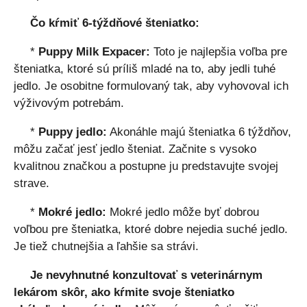
Čo kŕmiť 6-týždňové šteniatko:
*
Puppy Milk Expacer:
Toto je najlepšia voľba pre
šteniatka, ktoré sú príliš mladé na to, aby jedli tuhé
jedlo. Je osobitne formulovaný tak, aby vyhovoval ich
výživovým potrebám.
*
Puppy jedlo:
Akonáhle majú šteniatka 6 týždňov,
môžu začať jesť jedlo šteniat. Začnite s vysoko
kvalitnou značkou a postupne ju predstavujte svojej
strave.
*
Mokré jedlo:
Mokré jedlo môže byť dobrou
voľbou pre šteniatka, ktoré dobre nejedia suché jedlo.
Je tiež chutnejšia a ľahšie sa strávi.
Je nevyhnutné konzultovať s veterinárnym
lekárom skôr, ako kŕmite svoje šteniatko