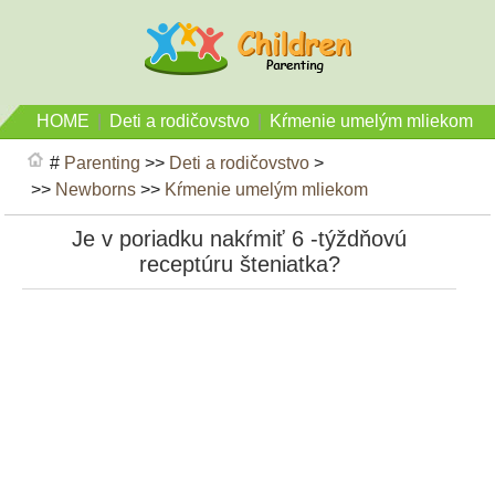
HOME
|
Deti a rodičovstvo
|
Kŕmenie umelým mliekom
#
Parenting
>>
Deti a rodičovstvo
>
>>
Newborns
>>
Kŕmenie umelým mliekom
Je v poriadku nakŕmiť 6 -týždňovú
receptúru šteniatka?