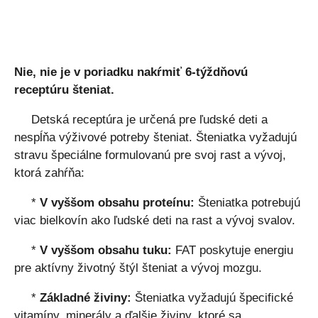
Nie, nie je v poriadku nakŕmiť 6-týždňovú
receptúru šteniat.
Detská receptúra ​​je určená pre ľudské deti a
nespĺňa výživové potreby šteniat. Šteniatka vyžadujú
stravu špeciálne formulovanú pre svoj rast a vývoj,
ktorá zahŕňa:
*
V vyššom obsahu proteínu:
Šteniatka potrebujú
viac bielkovín ako ľudské deti na rast a vývoj svalov.
*
V vyššom obsahu tuku:
FAT poskytuje energiu
pre aktívny životný štýl šteniat a vývoj mozgu.
*
Základné živiny:
Šteniatka vyžadujú špecifické
vitamíny, minerály a ďalšie živiny, ktoré sa