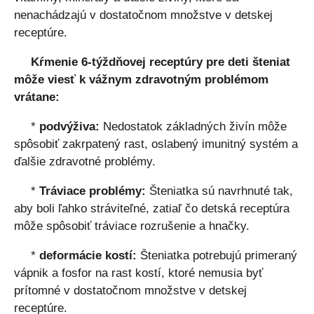
nenachádzajú v dostatočnom množstve v detskej
receptúre.
Kŕmenie 6-týždňovej receptúry pre deti šteniat
môže viesť k vážnym zdravotným problémom
vrátane:
*
podvýživa:
Nedostatok základných živín môže
spôsobiť zakrpatený rast, oslabený imunitný systém a
ďalšie zdravotné problémy.
*
Tráviace problémy:
Šteniatka sú navrhnuté tak,
aby boli ľahko stráviteľné, zatiaľ čo detská receptúra ​​
môže spôsobiť tráviace rozrušenie a hnačky.
*
deformácie kostí:
Šteniatka potrebujú primeraný
vápnik a fosfor na rast kostí, ktoré nemusia byť
prítomné v dostatočnom množstve v detskej
receptúre.