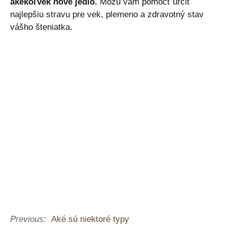
akékoľvek nové jedlo.
Môžu vám pomôcť určiť
najlepšiu stravu pre vek, plemeno a zdravotný stav
vášho šteniatka.
Previous:
Aké sú niektoré typy