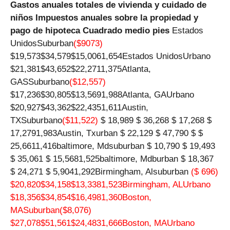
Gastos anuales totales de vivienda y cuidado de
niños
Impuestos anuales sobre la propiedad y
pago de hipoteca
Cuadrado medio pies
Estados
UnidosSuburban
($9073)
$19,573$34,579$15,0061,654Estados UnidosUrbano
$21,381$43,652$22,2711,375Atlanta,
GASSuburbano
($12,557)
$17,236$30,805$13,5691,988Atlanta, GAUrbano
$20,927$43,362$22,4351,611Austin,
TXSuburbano
($11,522)
$ 18,989 $ 36,268 $ 17,268 $
17,2791,983Austin, Txurban $ 22,129 $ 47,790 $ $
25,6611,416baltimore, Mdsuburban $ 10,790 $ 19,493
$ 35,061 $ 15,5681,525baltimore, Mdburban $ 18,367
$ 24,271 $ 5,9041,292Birmingham, Alsuburban
($ 696)
$20,820$34,158$13,3381,523Birmingham, ALUrbano
$18,356$34,854$16,4981,360Boston,
MASuburban
($8,076)
$27,078$51,561$24,4831,666Boston, MAUrbano