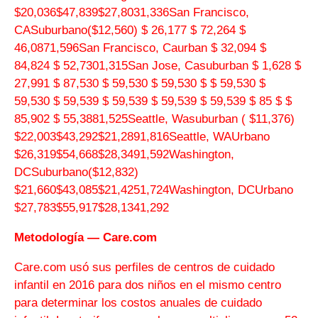
$20,036$47,839$27,8031,336San Francisco,
CASuburbano
($12,560)
$ 26,177 $ 72,264 $
46,0871,596San Francisco, Caurban $ 32,094 $
84,824 $ 52,7301,315San Jose, Casuburban $ 1,628 $
27,991 $ 87,530 $ 59,530 $ 59,530 $ $ 59,530 $
59,530 $ 59,539 $ 59,539 $ 59,539 $ 59,539 $ 85 $ $
85,902 $ 55,3881,525Seattle, Wasuburban
( $11,376)
$22,003$43,292$21,2891,816Seattle, WAUrbano
$26,319$54,668$28,3491,592Washington,
DCSuburbano
($12,832)
$21,660$43,085$21,4251,724Washington, DCUrbano
$27,783$55,917$28,1341,292
Metodología — Care.com
Care.com usó sus perfiles de centros de cuidado
infantil en 2016 para dos niños en el mismo centro
para determinar los costos anuales de cuidado