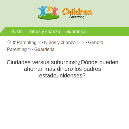
HOME
|
Niños y crianza
|
Guardería
#
Parenting
>>
Niños y crianza
> >>
General
Parenting
>>
Guardería
Ciudades versus suburbios:¿Dónde pueden
ahorrar más dinero los padres
estadounidenses?