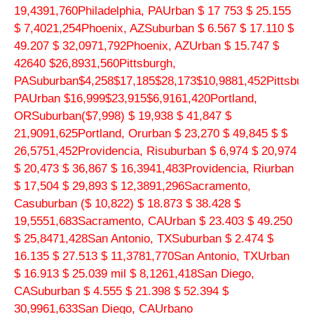
19,4391,760Philadelphia, PAUrban $ 17 753 $ 25.155
$ 7,4021,254Phoenix, AZSuburban $ 6.567 $ 17.110 $
49.207 $ 32,0971,792Phoenix, AZUrban $ 15.747 $
42640 $26,8931,560Pittsburgh,
PASuburban$4,258$17,185$28,173$10,9881,452Pittsburg
PAUrban $16,999$23,915$6,9161,420Portland,
ORSuburban
($7,998)
$ 19,938 $ 41,847 $
21,9091,625Portland, Orurban $ 23,270 $ 49,845 $ $
26,5751,452Providencia, Risuburban $ 6,974 $ 20,974
$ 20,473 $ 36,867 $ 16,3941,483Providencia, Riurban
$ 17,504 $ 29,893 $ 12,3891,296Sacramento,
Casuburban
($ 10,822) $ 18.873 $ 38.428 $
19,5551,683Sacramento, CAUrban $ 23.403 $ 49.250
$ 25,8471,428San Antonio, TXSuburban $ 2.474 $
16.135 $ 27.513 $ 11,3781,770San Antonio, TXUrban
$ 16.913 $ 25.039 mil $ 8,1261,418San Diego,
CASuburban $ 4.555 $ 21.398 $ 52.394 $
30,9961,633San Diego, CAUrbano