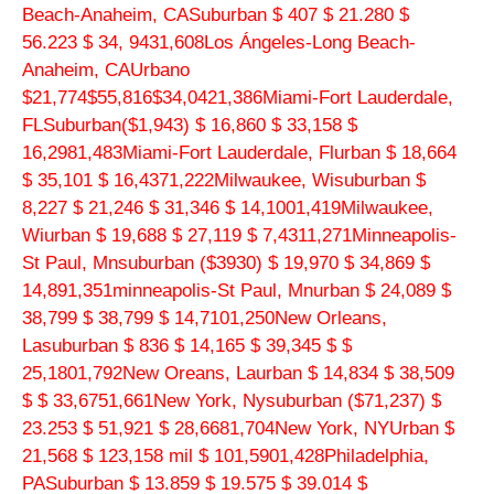
Beach-Anaheim, CASuburban $ 407 $ 21.280 $
56.223 $ 34, 9431,608Los Ángeles-Long Beach-
Anaheim, CAUrbano
$21,774$55,816$34,0421,386Miami-Fort Lauderdale,
FLSuburban
($1,943)
$ 16,860 $ 33,158 $
16,2981,483Miami-Fort Lauderdale, Flurban $ 18,664
$ 35,101 $ 16,4371,222Milwaukee, Wisuburban $
8,227 $ 21,246 $ 31,346 $ 14,1001,419Milwaukee,
Wiurban $ 19,688 $ 27,119 $ 7,4311,271Minneapolis-
St Paul, Mnsuburban
($3930)
$ 19,970 $ 34,869 $
14,891,351minneapolis-St Paul, Mnurban $ 24,089 $
38,799 $ 38,799 $ 14,7101,250New Orleans,
Lasuburban $ 836 $ 14,165 $ 39,345 $ $
25,1801,792New Oreans, Laurban $ 14,834 $ 38,509
$ $ 33,6751,661New York, Nysuburban
($71,237)
$
23.253 $ 51,921 $ 28,6681,704New York, NYUrban $
21,568 $ 123,158 mil $ 101,5901,428Philadelphia,
PASuburban $ 13.859 $ 19.575 $ 39.014 $