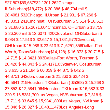
$27,507$59,637$32,1301,262Chicago,
ILSuburban
($18,472)
$ 20 386 $ 48,794 mil $
28,4081,532Chicago, ILUrban $ 21.931 $ 67.266 $
45,3351,241Cincinnati, OHSuburban $ 5.514 $ 16.613
$ 31.880 $ 15,2671,604Cincinnati, OHUrban $ 13,759
$ 26,366 mil $ 12,6071,420Cleveland, OHSuburban $
9.034 $ 17.513 $ 32.647 $ 15,1341,572Cleveland,
OHUrban $ 15.988 $ 23.613 $ 7 ,6251,356Dallas-Fort
Worth, TexasSuburbano
($14,128)
$ 16,373 $ 30,715 $
14,715 $ 14,3421,893Dallas-Fort Worth, Txurban $
20,426 $ 44,843 $ $ 24,4171,639denver, Cosuburban
$ 3,635 $ 21,184 $ 66,059 $ 44,875 $ 642 $
44,8751,642den, courban $ 21,860 $ 62,424 $
40,5641,215Houston, TXSuburban
( $5368)
$ 15.268 $
27.852 $ 12,5841,964Houston, TXUrban $ 16,682 $ 33
220 $ 16,5381,700Las Vegas, NVSuburban $ 7,318 $
17.711 $ 33.645 $ 15,9341,800Las Vegas, NVUrban $
15.846 $ 26 327 $ 10,4811,478Los Ángeles-Long