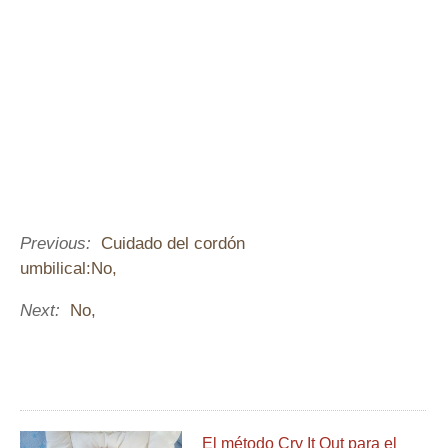
Previous:
Cuidado del cordón
umbilical:No,
Next:
No,
El método Cry It Out para el