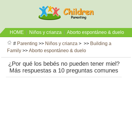
HOME
|
Niños y crianza
|
Aborto espontáneo & duelo
#
Parenting
>>
Niños y crianza
> >>
Building a
Family
>>
Aborto espontáneo & duelo
¿Por qué los bebés no pueden tener miel?
Más respuestas a 10 preguntas comunes