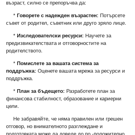
възраст, силно се препоръчва да:
*
Говорете с надежден възрастен:
Потърсете
съвет от родител, съветник или друго зряло лице.
*
Изследователски ресурси:
Научете за
предизвикателствата и отговорностите на
родителството.
*
Помислете за вашата система за
поддръжка:
Оценете вашата мрежа за ресурси и
поддръжка.
*
План за бъдещето:
Разработете план за
финансова стабилност, образование и кариерни
цели.
Не забравяйте, че няма правилен или грешен
отговор, но внимателното разглеждане и
подготовката може да доведе до по -положително