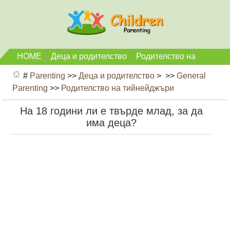
HOME
|
Деца и родителство
|
Родителство на
тийнейджъри
#
Parenting
>>
Деца и родителство
> >>
General
Parenting
>>
Родителство на тийнейджъри
На 18 години ли е твърде млад, за да
има деца?