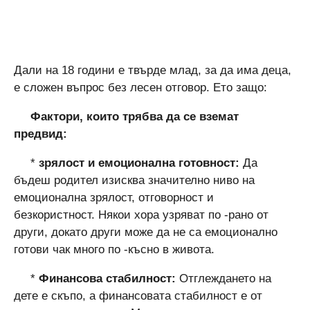
Дали на 18 години е твърде млад, за да има деца,
е сложен въпрос без лесен отговор. Ето защо:
Фактори, които трябва да се вземат
предвид:
*
зрялост и емоционална готовност:
Да
бъдеш родител изисква значително ниво на
емоционална зрялост, отговорност и
безкористност. Някои хора узряват по -рано от
други, докато други може да не са емоционално
готови чак много по -късно в живота.
*
Финансова стабилност:
Отглеждането на
дете е скъпо, а финансовата стабилност е от