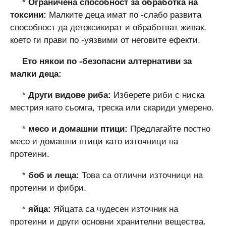
*
Ограничена способност за обработка на
токсини:
Малките деца имат по -слабо развита
способност да детоксикират и обработват живак,
което ги прави по -уязвими от неговите ефекти.
Ето някои по -безопасни алтернативи за
малки деца:
*
Други видове риба:
Изберете риби с ниска
местрия като сьомга, треска или скариди умерено.
*
месо и домашни птици:
Предлагайте постно
месо и домашни птици като източници на
протеини.
*
боб и леща:
Това са отлични източници на
протеини и фибри.
*
яйца:
Яйцата са чудесен източник на
протеини и други основни хранителни вещества.