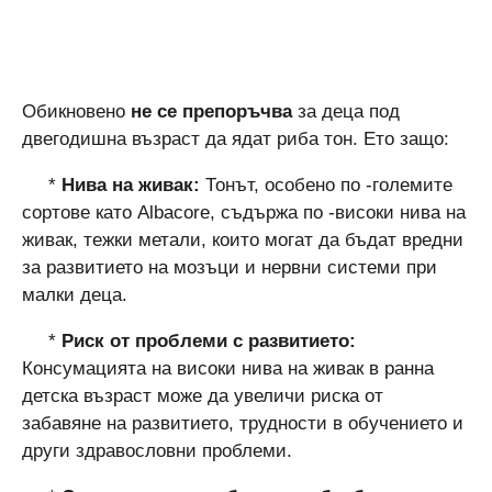
Обикновено
не се препоръчва
за деца под
двегодишна възраст да ядат риба тон. Ето защо:
*
Нива на живак:
Тонът, особено по -големите
сортове като Albacore, съдържа по -високи нива на
живак, тежки метали, които могат да бъдат вредни
за развитието на мозъци и нервни системи при
малки деца.
*
Риск от проблеми с развитието:
Консумацията на високи нива на живак в ранна
детска възраст може да увеличи риска от
забавяне на развитието, трудности в обучението и
други здравословни проблеми.