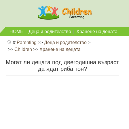
HOME
|
Деца и родителство
|
Хранене на децата
#
Parenting
>>
Деца и родителство
>
>>
Children
>>
Хранене на децата
Могат ли децата под двегодишна възраст
да ядат риба тон?