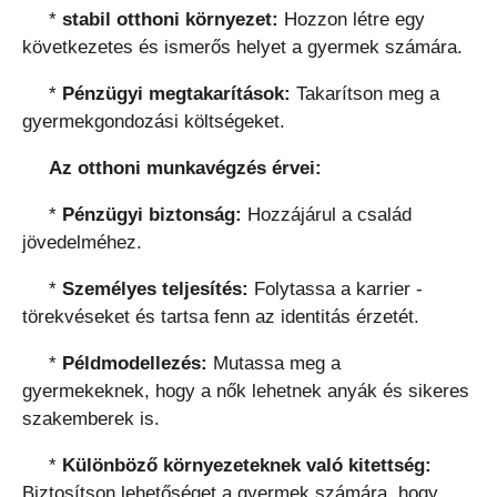
*
stabil otthoni környezet:
Hozzon létre egy
következetes és ismerős helyet a gyermek számára.
*
Pénzügyi megtakarítások:
Takarítson meg a
gyermekgondozási költségeket.
Az otthoni munkavégzés érvei:
*
Pénzügyi biztonság:
Hozzájárul a család
jövedelméhez.
*
Személyes teljesítés:
Folytassa a karrier -
törekvéseket és tartsa fenn az identitás érzetét.
*
Példmodellezés:
Mutassa meg a
gyermekeknek, hogy a nők lehetnek anyák és sikeres
szakemberek is.
*
Különböző környezeteknek való kitettség:
Biztosítson lehetőséget a gyermek számára, hogy