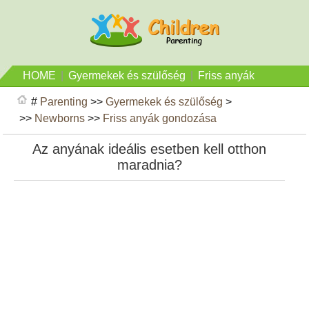
HOME
|
Gyermekek és szülőség
|
Friss anyák
gondozása
#
Parenting
>>
Gyermekek és szülőség
>
>>
Newborns
>>
Friss anyák gondozása
Az anyának ideális esetben kell otthon
maradnia?