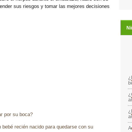
nder sus riesgos y tomar las mejores decisiones
Ni
¿
b
¿
a
¿
r por su boca?
a
 bebé recién nacido para quedarse con su
A