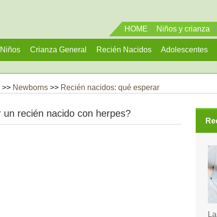
HOME
|
Niños y crianza
|
Niños
Crianza General
Recién Nacidos
Adolescentes
 >>
Newborns
>>
Recién nacidos: qué esperar
 un recién nacido con herpes?
Re
La