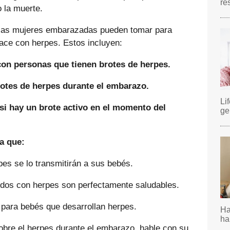
re
o la muerte.
las mujeres embarazadas pueden tomar para
nace con herpes. Estos incluyen:
con personas que tienen brotes de herpes.
rotes de herpes durante el embarazo.
Li
si hay un brote activo en el momento del
ge
a que:
es se lo transmitirán a sus bebés.
idos con herpes son perfectamente saludables.
 para bebés que desarrollan herpes.
Ha
ha
obre el herpes durante el embarazo, hable con su