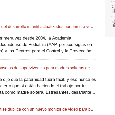
C
l
¿
d
Hitos del desarrollo infantil actualizados por primera vez desde 2004:lo que necesita saber
primera vez desde 2004, la Academia
dounidense de Pediatría (AAP, por sus siglas en
és) y los Centros para el Control y la Prevención
nfermedades (CDC, por sus siglas en inglés) han
izado importantes actualizaciones en las pautas
18 consejos de supervivencia para madres solteras de otras madres solteras
e dijo que la paternidad fuera fácil, y eso nunca es
cierto que si estás haciendo el trabajo por tu
ta como madre soltera. Estresantes, desafiantes
 veces, terriblemente solitarias son solo algunas
as formas en que las madres solt
Owlet se duplica con un nuevo monitor de video para bebés