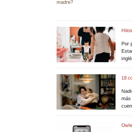
madre?
Por 
Esta
ingl
de E
real
Nadi
más 
cuen
y, a
de l