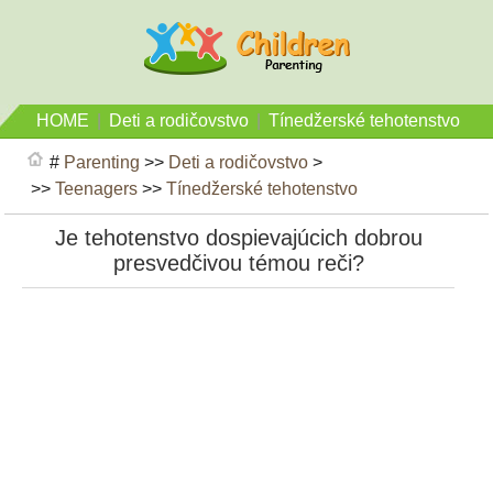
HOME
|
Deti a rodičovstvo
|
Tínedžerské tehotenstvo
#
Parenting
>>
Deti a rodičovstvo
>
>>
Teenagers
>>
Tínedžerské tehotenstvo
Je tehotenstvo dospievajúcich dobrou
presvedčivou témou reči?