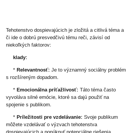
Tehotenstvo dospievajúcich je zložitá a citlivá téma a
či ide o dobrú presvedčivú tému reči, závisí od
niekoľkých faktorov:
klady:
*
Relevantnosť:
Je to významný sociálny problém
s rozšíreným dopadom.
*
Emocionálna príťažlivosť:
Táto téma často
vyvoláva silné emócie, ktoré sa dajú použiť na
spojenie s publikom.
*
Príležitosti pre vzdelávanie:
Svoje publikum
môžete vzdelávať o výzvach tehotenstva
dospievajúcich a ponúknuť potenciálne riešenia.