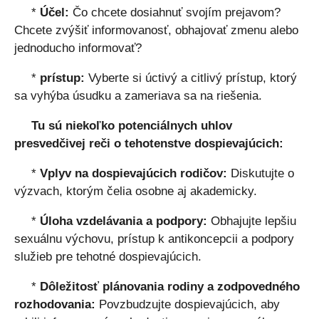
*
Účel:
Čo chcete dosiahnuť svojím prejavom?
Chcete zvýšiť informovanosť, obhajovať zmenu alebo
jednoducho informovať?
*
prístup:
Vyberte si úctivý a citlivý prístup, ktorý
sa vyhýba úsudku a zameriava sa na riešenia.
Tu sú niekoľko potenciálnych uhlov
presvedčivej reči o tehotenstve dospievajúcich:
*
Vplyv na dospievajúcich rodičov:
Diskutujte o
výzvach, ktorým čelia osobne aj akademicky.
*
Úloha vzdelávania a podpory:
Obhajujte lepšiu
sexuálnu výchovu, prístup k antikoncepcii a podpory
služieb pre tehotné dospievajúcich.
*
Dôležitosť plánovania rodiny a zodpovedného
rozhodovania:
Povzbudzujte dospievajúcich, aby