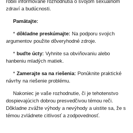
robili informované rozhodnutia o svojom sexuálnom
zdraví a budúcnosti.
Pamätajte:
*
dôkladne preskúmajte:
Na podporu svojich
argumentov použite dôveryhodné zdroje.
*
buďte úcty:
Vyhnite sa obviňovaniu alebo
hanbeniu mladých matiek.
*
Zamerajte sa na riešenia:
Ponúknite praktické
návrhy na riešenie problému.
Nakoniec je vaše rozhodnutie, či je tehotenstvo
dospievajúcich dobrou presvedčivou témou reči.
Dôkladne zvážte výhody a nevýhody a uistite sa, že s
témou zvládnete citlivosť a zodpovednosť.