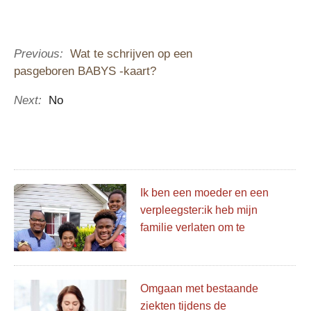
Previous:
Wat te schrijven op een
pasgeboren BABYS -kaart?
Next:
No
Ik ben een moeder en een
verpleegster:ik heb mijn
familie verlaten om te
helpen met de pandemie in
een andere stad en ik zou
het opnieuw doen
Omgaan met bestaande
ziekten tijdens de