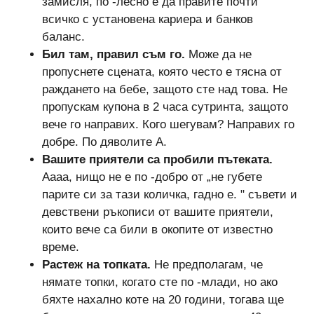
замисля, по -лесно е да правите почти
всичко с установена кариера и банков
баланс.
Бил там, правил съм го.
Може да не
пропуснете сцената, която често е тясна от
раждането на бебе, защото сте над това. Не
пропускам купона в 2 часа сутринта, защото
вече го направих. Кого шегувам? Направих го
добре. По дяволите А.
Вашите приятели са пробили пътеката.
Аааа, нищо не е по -добро от „не губете
парите си за тази количка, гадно е. " съвети и
девствени ръкописи от вашите приятели,
които вече са били в окопите от известно
време.
Растеж на топката.
Не предполагам, че
нямате топки, когато сте по -млади, но ако
бяхте нахално коте на 20 години, тогава ще