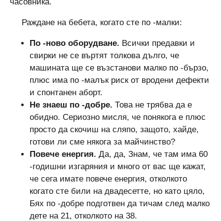
часовника.
Раждане на бебета, когато сте по -малки:
По -ново оборудване.
Всички предавки и
свирки не се въртят толкова дълго, че
машината ще се възстанови малко по -бързо,
плюс има по -малък риск от вродени дефекти
и спонтанен аборт.
Не знаеш по -добре.
Това не трябва да е
обидно. Сериозно мисля, че понякога е плюс
просто да скочиш на сляпо, защото, хайде,
готови ли сме някога за майчинство?
Повече енергия.
Да, да, Знам, че там има 60
-годишни изгаряния и много от вас ще кажат,
че сега имате повече енергия, отколкото
когато сте били на двадесетте, но като цяло,
Бях по -добре подготвен да тичам след малко
дете на 21, отколкото на 38.