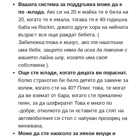
Вашата система за поддръжка може да е
по -млада.
Ако си на 20 и майка ти е била на
20, когато те е имала, тогава тя е 40-годишна
баба на Rockin, докато други хора на нейната
възраст все още раждат бебета. (
Забележка:това е минус, ако тя наистина
има бебе, защото няма да иска да помогне с
вашето лайна шоу, когато има своя
собствена
).
Още сте млади, когато децата ви пораснат.
Колко страхотно би било детето да замине за
колеж, когато сте на 40? Плюс това, те могат
да ви вземат от бара, когато сте прекалено
пиян, за да шофирате! Това е много по
-добре, отколкото да ги оставите да спят на
автомобилния си стол с напукан прозорец на
минивана.
Може да сте наоколо за някои внуци и