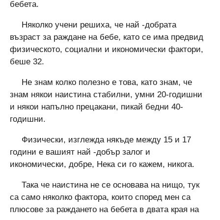
бебета.
Няколко учени решиха, че най -добрата
възраст за раждане на бебе, като се има предвид
физическото, социални и икономически фактори,
беше 32.
Не знам колко полезно е това, като знам, че
знам някои наистина стабилни, умни 20-годишни
и някои напълно прецакани, пикай бедни 40-
годишни.
Физически, изглежда някъде между 15 и 17
години е вашият най -добър залог и
икономически, добре, Нека си го кажем, никога.
Така че наистина не се основава на нищо, тук
са само няколко фактора, които според мен са
плюсове за раждането на бебета в двата края на