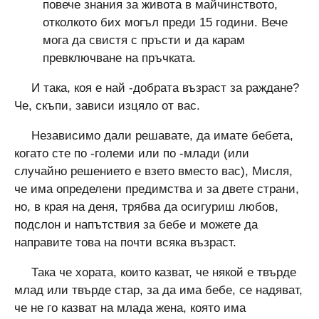
повече знания за живота в майчинството,
отколкото бих могъл преди 15 години. Вече
мога да свистя с пръсти и да карам
превключване на пръчката.
И така, коя е най -добрата възраст за раждане?
Че, скъпи, зависи изцяло от вас.
Независимо дали решавате, да имате бебета,
когато сте по -големи или по -млади (или
случайно решението е взето вместо вас), Мисля,
че има определени предимства и за двете страни,
но, в края на деня, трябва да осигуриш любов,
подслон и напътствия за бебе и можете да
направите това на почти всяка възраст.
Така че хората, които казват, че някой е твърде
млад или твърде стар, за да има бебе, се надяват,
че не го казват на млада жена, която има