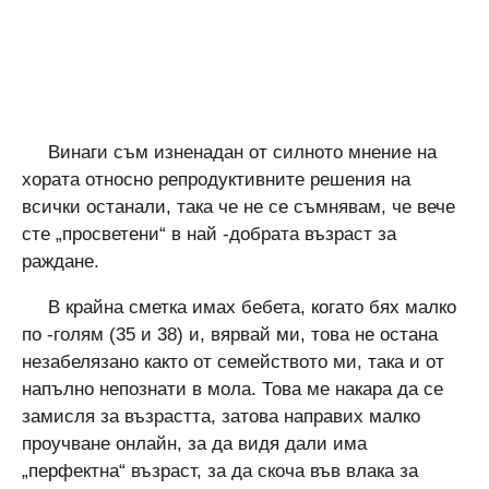
Винаги съм изненадан от силното мнение на
хората относно репродуктивните решения на
всички останали, така че не се съмнявам, че вече
сте „просветени“ в най -добрата възраст за
раждане.
В крайна сметка имах бебета, когато бях малко
по -голям (35 и 38) и, вярвай ми, това не остана
незабелязано както от семейството ми, така и от
напълно непознати в мола. Това ме накара да се
замисля за възрастта, затова направих малко
проучване онлайн, за да видя дали има
„перфектна“ възраст, за да скоча във влака за