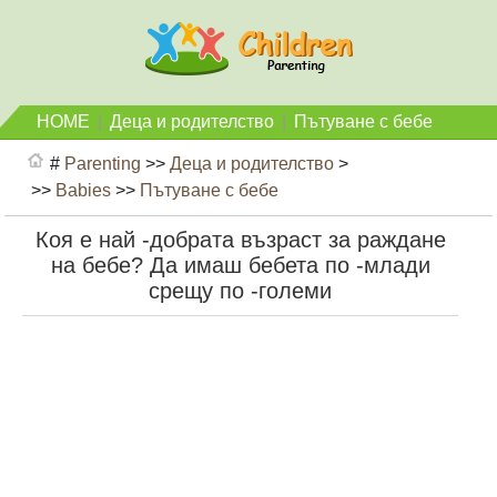
HOME
|
Деца и родителство
|
Пътуване с бебе
#
Parenting
>>
Деца и родителство
>
>>
Babies
>>
Пътуване с бебе
Коя е най -добрата възраст за раждане
на бебе? Да имаш бебета по -млади
срещу по -големи