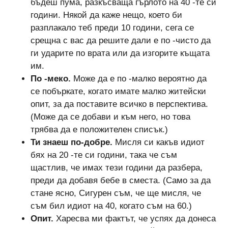
бъдеш пума, разкъсваща гърлото на 40 -те си
години. Някой да каже нещо, което би
разплакало теб преди 10 години, сега се
срещна с вас да решите дали е по -чисто да
ги ударите по врата или да изгорите къщата
им.
По -меко.
Може да е по -малко вероятно да
се побъркате, когато имате малко житейски
опит, за да поставите всичко в перспектива.
(Може да се добави и към него, но това
трябва да е положителен списък.)
Ти знаеш по-добре.
Мисля си какъв идиот
бях на 20 -те си години, така че съм
щастлив, че имах тези години да разбера,
преди да добавя бебе в сместа. (Само за да
стане ясно, Сигурен съм, че ще мисля, че
съм бил идиот на 40, когато съм на 60.)
Опит.
Харесва ми фактът, че успях да донеса