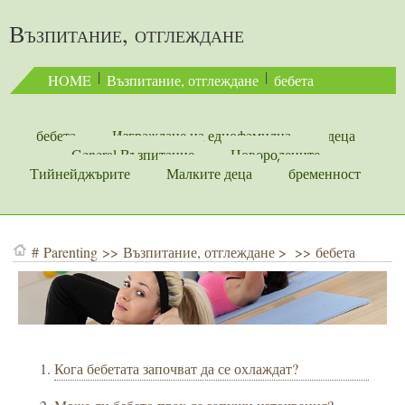
Възпитание, отглеждане
 | 
 | 
HOME
Възпитание, отглеждане
бебета
бебета
Изграждане на еднофамилна
деца
General Възпитание
Новородените
Тийнейджърите
Малките деца
бременност
#
Parenting
>>
Възпитание, отглеждане
> >>
бебета
Кога бебетата започват да се охлаждат?