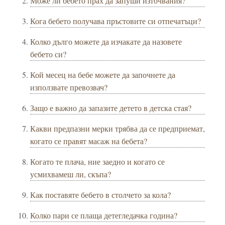
Може ли бебето прах да запуши източвания?
Кога бебето получава пръстовите си отпечатъци?
Колко дълго можете да изчакате да назовете
бебето си?
Кой месец на бебе можете да започнете да
използвате превозвач?
Защо е важно да запазите детето в детска стая?
Какви предпазни мерки трябва да се предприемат,
когато се правят масаж на бебета?
Когато те плача, ние заедно и когато се
усмихвамеш ли, скъпа?
Как поставяте бебето в столчето за кола?
Колко пари се плаща детегледачка година?