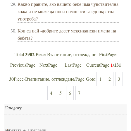
Какво правите, ако вашето бебе има чувствителна
кожа и не може да носи памперси за еднократна
употреба?
Кои са най -добрите десет мексикански имена на
бебета?
3902
Total
Piece-Възпитание, отглеждане FirstPage
1
/131
PreviousPage
NextPage
LastPage
CurrentPage:
30
Piece-Възпитание, отглеждане/Page Goto:
1
2
3
4
5
6
7
Category
Бебетата & Прегледи