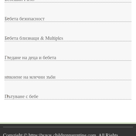
Бебета безопасност
Бебета близнаци & Multiples
Гледане на деца и бебета
никнене на млечни зъби
Пътуване с бебе
Copyright © https://www.childrenparenting.com  All Rights 