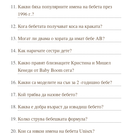
Какви бяха популярните имена на бебета през
1996 г.?
Кога бебетата получават коса на краката?
Могат ли двама o хората да имат бебе AB?
Как наричате сестри дете?
Какво правят близнаците Кристина и Мишел
Кенеди от Baby Boom сега?
Какви са моделите на сън за 2 -годишно бебе?
Кой трябва да назове бебето?
Каква е добра възраст да извадиш бебето?
Колко струва бебешката формула?
Кои са някои имена на бебета Unisex?