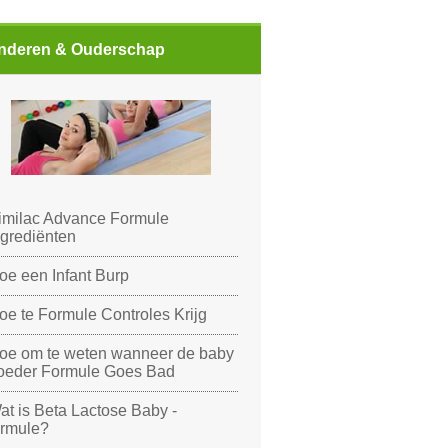
nderen & Ouderschap
imilac Advance Formule
ngrediënten
oe een Infant Burp
oe te Formule Controles Krijg
oe om te weten wanneer de baby
oeder Formule Goes Bad
at is Beta Lactose Baby -
ormule?