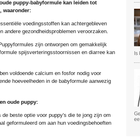
oude puppy-babyformule kan leiden tot
, waaronder:
sentiële voedingsstoffen kan achtergebleven
n andere gezondheidsproblemen veroorzaken.
uppyformules zijn ontworpen om gemakkelijk
byformule spijsverteringsstoornissen en diarree kan
Is
en voldoende calcium en fosfor nodig voor
ldoende hoeveelheden in de babyformule aanwezig
ken oude puppy:
Ge
s de beste optie voor puppy's die te jong zijn om
ee
iaal geformuleerd om aan hun voedingsbehoeften