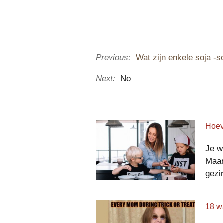
Previous:
Wat zijn enkele soja -
Next:
No
Je w
Maar
gezi
in d
baby