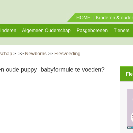
HOME
|
Kinderen & oude
inderen
Algemeen Ouderschap
Pasgeborenen
Tieners
rschap
> >>
Newborns
>>
Flesvoeding
ken oude puppy -babyformule te voeden?
Fl