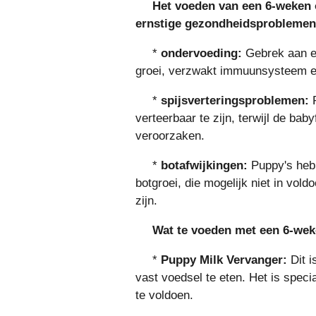
Het voeden van een 6-weken 
ernstige gezondheidsproblemen
*
ondervoeding:
Gebrek aan es
groei, verzwakt immuunsysteem e
*
spijsverteringsproblemen:
P
verteerbaar te zijn, terwijl de ba
veroorzaken.
*
botafwijkingen:
Puppy's hebb
botgroei, die mogelijk niet in vo
zijn.
Wat te voeden met een 6-we
*
Puppy Milk Vervanger:
Dit i
vast voedsel te eten. Het is spec
te voldoen.