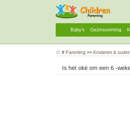
Baby's
Gezinsvorming
K
#
Parenting
>>
Kinderen & oude
Is het oké om een ​​6 -we