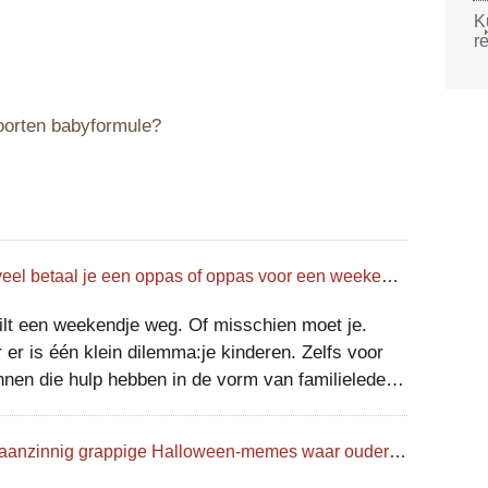
K
r
soorten babyformule?
Hoeveel betaal je een oppas of oppas voor een weekend? Dit is wat experts zeggen:
ilt een weekendje weg. Of misschien moet je.
 er is één klein dilemma:je kinderen. Zelfs voor
nnen die hulp hebben in de vorm van familieleden
e buurt, is het bedenken van een schema voor
sitten in het weekend een spel van menseli
18 waanzinnig grappige Halloween-memes waar ouders zich zeker mee kunnen identificeren