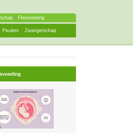
rschap
|
Flesvoeding
Peuters
Zwangerschap
esvoeding