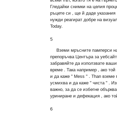
всеки път, когато тя е на гърнет
Гледайки снимки на целия проце
ръцете си , ще й даде указания
нужди реагират добре на визуа
Today.
5
Вземи мръсните памперси на 
препоръчва Центъра за уебсайт
забравяйте да използвате ваши
време . Така например , ако то
и да каже " Mess " . Than вземе
усмихва и да каже " чиста " . И
важно, за да се избегне объркв
уриниране и дефекация , ако той
6