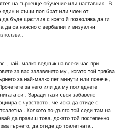
ятел на гърненце обучение или наставник . В
е един и същи пол брат или член от
а да бъде щастлив с което й позволява да ги
а да са наясно с вербални и визуални
използва .
рс , най- малко веднъж на всеки час при
вете за вас залавянето му , когато той трябва
ърнето за най-малко пет минути или повече ,
Прочетете за него или да му погледнете
нигата си . Заради тази своя забавено
оциира с чувството , че иска да отиде с
тоалетна . Колкото по-дълго той седи там на
вай да правиш това, докато той постепенно
зва гърнето, да отиде до тоалетната .