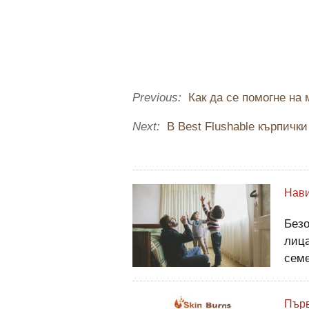
Previous:
Как да се помогне на 
Next:
В Best Flushable кърпички
Безо
лица
семе
като
безп