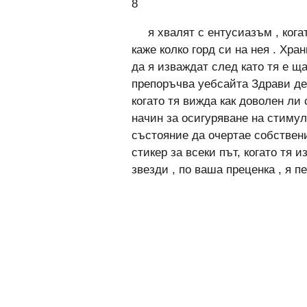
8
я хвалят с ентусиазъм , кога
каже колко горд си на нея . Хр
да я изваждат след като тя е щ
препоръчва уебсайта Здрави де
когато тя вижда как доволен ли 
начин за осигуряване на стимул
състояние да очертае собствени
стикер за всеки път, когато тя 
звезди , по ваша преценка , я 