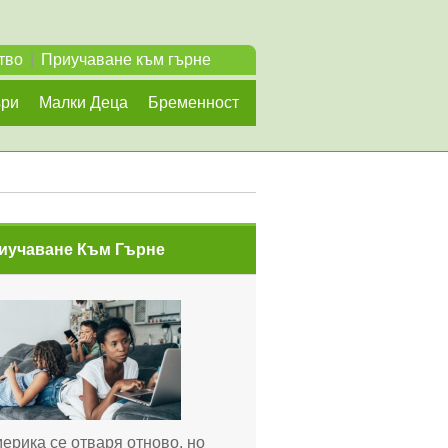
тво
|
Приучаване към гърне
ъри
Малки Деца
Бременност
иучаване Към Гърне
ерика се отваря отново, но