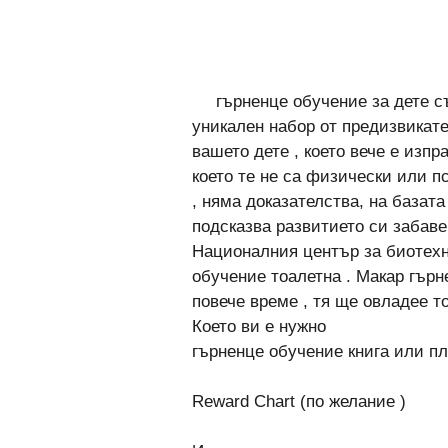
гърненце обучение за дете с
уникален набор от предизвикате
вашето дете , което вече е изпр
което те не са физически или п
, няма доказателства, на базат
подсказва развитието си забаве
Националния център за биотех
обучение тоалетна . Макар гърн
повече време , тя ще овладее т
Което ви е нужно
гърненце обучение книга или пл
Reward Chart (по желание )