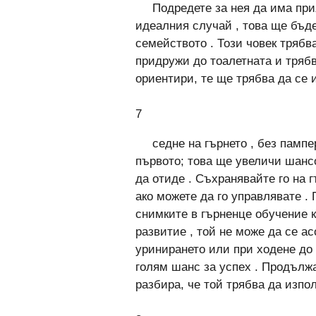
Подредете за нея да има при
идеалния случай , това ще бъд
семейството . Този човек трябв
придружи до тоалетната и трябв
ориентири, те ще трябва да се 
7
седне на гърнето , без пампе
първото; това ще увеличи шансо
да отиде . Съхранявайте го на г
ако можете да го управлявате . 
снимките в гърненце обучение к
развитие , той не може да се ас
уринирането или при ходене до 
голям шанс за успех . Продължа
разбира, че той трябва да изпол