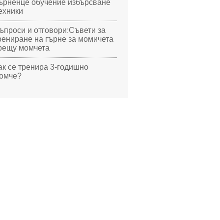
ърненце обучение избърсване
ехники
ъпроси и отговори:Съвети за
рениране на гърне за момичета
рещу момчета
ак се тренира 3-годишно
омче?