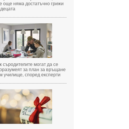
е още няма достатъчно грижи
 децата
к съродителите могат да се
оразумеят за план за връщане
м училище, според експерти