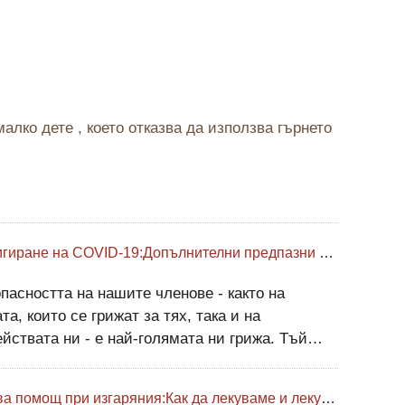
малко дете , което отказва да използва гърнето
Навигиране на COVID-19:Допълнителни предпазни мерки за семейства и лица, които се грижат за тях
пасността на нашите членове - както на
та, които се грижат за тях, така и на
йствата ни - е най-голямата ни грижа. Тъй
 се грижим един за друг през това
рецедентно време, призоваваме всички да
Първа помощ при изгаряния:Как да лекуваме и лекуваме всеки вид изгаряне