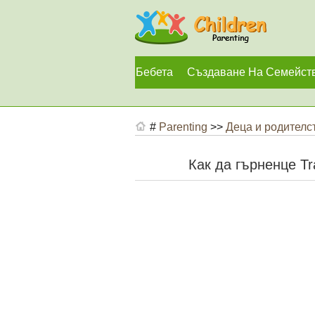
Бебета
Създаване На Семейст
#
Parenting
>>
Деца и родителс
Как да гърненце Tr