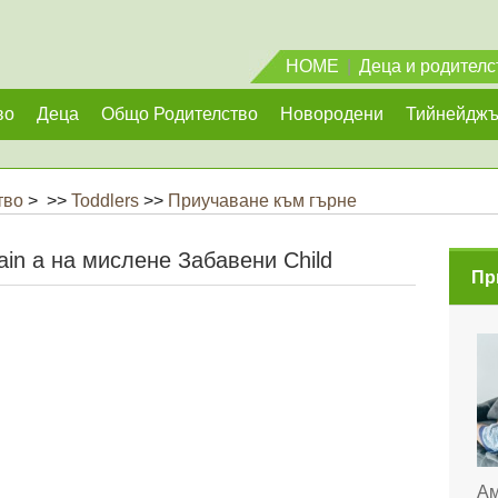
HOME
|
Деца и родителс
во
Деца
Общо Родителство
Новородени
Тийнейдж
тво
> >>
Toddlers
>>
Приучаване към гърне
ain а на мислене Забавени Child
Пр
Ам