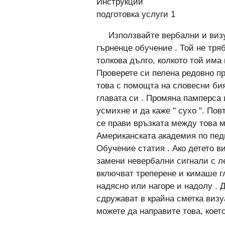
Инструкции
подготовка услуги 1
Използвайте вербални и визу
гърненце обучение . Той не тря
толкова дълго, колкото той има
Проверете си пелена редовно пре
това с помощта на словесни бия
главата си . Промяна памперса 
усмихне и да каже " сухо ". Пов
се прави връзката между това мо
Американската академия по пед
Обучение статия . Ако детето в
замени невербални сигнали с л
включват треперене и кимаше г
надясно или нагоре и надолу . Д
сдружават в крайна сметка визу
можете да направите това, което