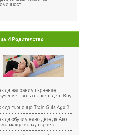
еменност
ца И Родителство
ак да направим гърненце
бучение Fun за вашето дете Boy
ак да гърненце Train Girls Age 2
ак да обучим едно дете да Ако
ъдържащо върху гърнето