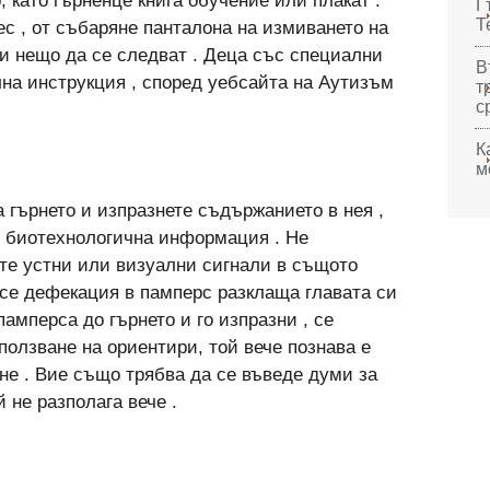
о, като гърненце книга обучение или плакат .
Г
Т
с , от събаряне панталона на измиването на
 и нещо да се следват . Деца със специални
В
лна инструкция , според уебсайта на Аутизъм
т
с
К
м
гърнето и изпразнете съдържанието в нея ,
 биотехнологична информация . Не
те устни или визуални сигнали в същото
й се дефекация в памперс разклаща главата си
 памперса до гърнето и го изпразни , се
зползване на ориентири, той вече познава е
ане . Вие също трябва да се въведе думи за
 не разполага вече .