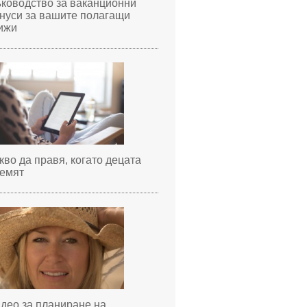
ководство за ваканционни
нуси за вашите полагащи
ижи
кво да правя, когато децата
емят
део за планиране на