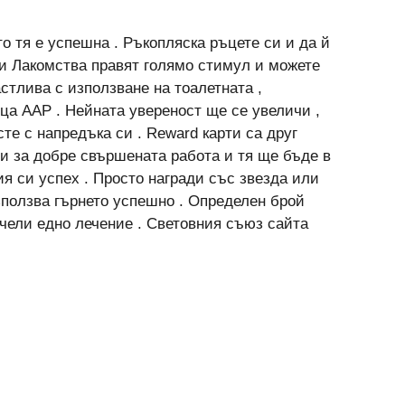
то тя е успешна . Ръкопляска ръцете си и да й
ани Лакомства правят голямо стимул и можете
астлива с използване на тоалетната ,
ца AAP . Нейната увереност ще се увеличи ,
сте с напредъка си . Reward карти са друг
и за добре свършената работа и тя ще бъде в
я си успех . Просто награди със звезда или
използва гърнето успешно . Определен брой
печели едно лечение . Световния съюз сайта