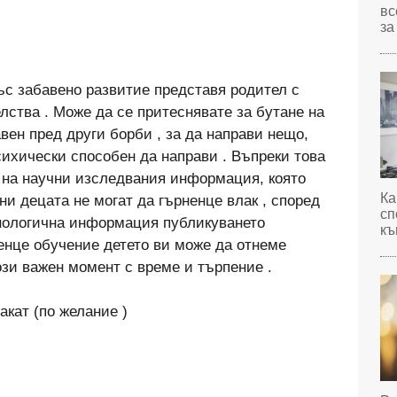
вс
за
ъс забавено развитие представя родител с
лства . Може да се притеснявате за бутане на
авен пред други борби , за да направи нещо,
сихически способен да направи . Въпреки това
а на научни изследвания информация, която
Ка
ни децата не могат да гърненце влак , според
сп
нологична информация публикуването
къ
енце обучение детето ви може да отнеме
ози важен момент с време и търпение .
акат (по желание )