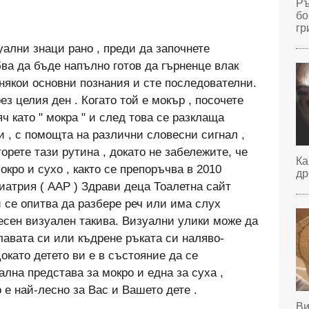
Ръ
бо
гр
ални знаци рано , преди да започнете
бва да бъде напълно готов да гърненце влак
 някои основни познания и сте последователни.
з целия ден . Когато той е мокър , посочете
ч като " мокра " и след това се разклаща
и , с помощта на различни словесни сигнал ,
торете тази рутина , докато не забележите, че
Ка
кро и сухо , както се препоръчва в 2010
др
иатрия ( AAP ) Здрави деца Тоалетна сайт
и се опитва да разбере реч или има слух
есен визуален такива. Визуални улики може да
лавата си или къдрене ръката си наляво-
окато детето ви е в състояние да се
ална представа за мокро и една за суха ,
 е най-лесно за Вас и Вашето дете .
Ви