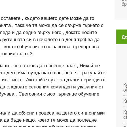
бр
 оставете , където вашето дете може да го
нята , така че тя може да се свърже гърнето с
гледа и да седне върху него , докато носите
Де
в рутинната си в началото на деня трябва да
 , когато обучението не започва, препоръчва
етовния съюз 3
аци , че е готов да гърненце влак , Никой не
то дете има нужда като вас; не се страхувайте
инстинкт . Ако той е сух , за дълги периоди от
К
и да следвате основния команден и указания от
о
обучава . Световния съюз гърненце обучение
К
К
иали да обясни процеса на детето си в снимки
с
ва да бъде нещо, което тя може да погледне