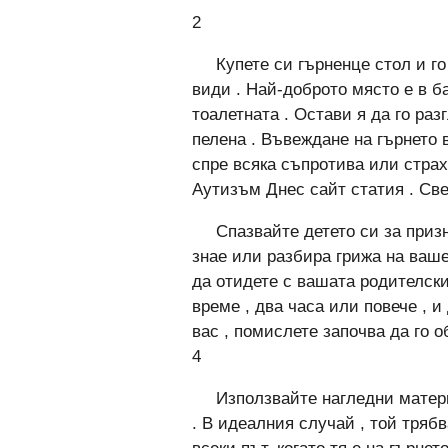
2
Купете си гърненце стол и го
види . Най-доброто място е в ба
тоалетната . Остави я да го раз
пелена . Въвеждане на гърнето 
спре всяка съпротива или страх
Аутизъм Днес сайт статия . Св
Спазвайте детето си за призн
знае или разбира грижа на ваше
да отидете с вашата родителски 
време , два часа или повече , 
вас , помислете започва да го 
4
Използвайте нагледни матер
. В идеалния случай , той тряб