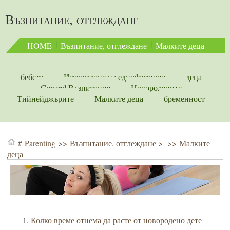
Възпитание, отглеждане
 | 
 | 
HOME
Възпитание, отглеждане
Малките деца
бебета
Изграждане на еднофамилна
деца
General Възпитание
Новородените
Тийнейджърите
Малките деца
бременност
#
Parenting
>>
Възпитание, отглеждане
> >>
Малките
деца
Колко време отнема да расте от новородено дете