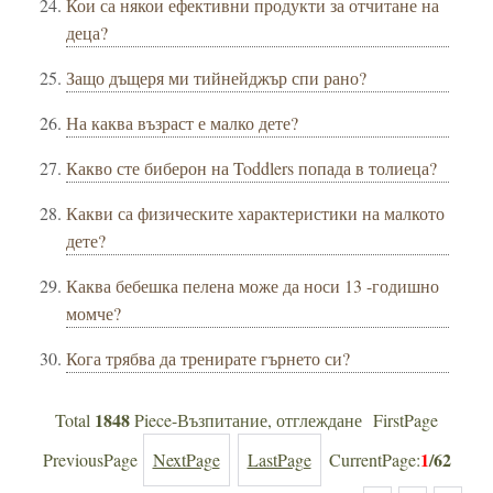
Кои са някои ефективни продукти за отчитане на
деца?
Защо дъщеря ми тийнейджър спи рано?
На каква възраст е малко дете?
Какво сте биберон на Toddlers попада в толиеца?
Какви са физическите характеристики на малкото
дете?
Каква бебешка пелена може да носи 13 -годишно
момче?
Кога трябва да тренирате гърнето си?
1848
Total
Piece-Възпитание, отглеждане FirstPage
1
/62
PreviousPage
NextPage
LastPage
CurrentPage: