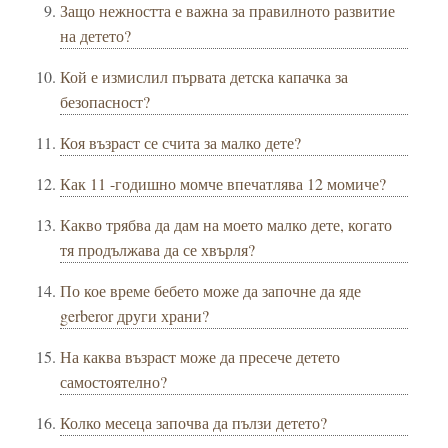
Защо нежността е важна за правилното развитие
на детето?
Кой е измислил първата детска капачка за
безопасност?
Коя възраст се счита за малко дете?
Как 11 -годишно момче впечатлява 12 момиче?
Какво трябва да дам на моето малко дете, когато
тя продължава да се хвърля?
По кое време бебето може да започне да яде
gerberor други храни?
На каква възраст може да пресече детето
самостоятелно?
Колко месеца започва да пълзи детето?