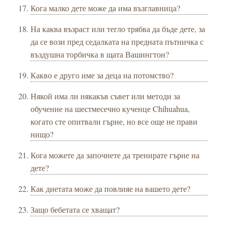
Кога малко дете може да има възглавница?
На каква възраст или тегло трябва да бъде дете, за
да се вози пред седалката на предната пътничка с
въздушна торбичка в щата Вашингтон?
Какво е друго име за деца на потомство?
Някой има ли някакъв съвет или методи за
обучение на шестмесечно кученце Chihuahua,
когато сте опитвали гърне, но все още не прави
нищо?
Кога можете да започнете да тренирате гърне на
дете?
Как диетата може да повлияе на вашето дете?
Защо бебетата се хващат?