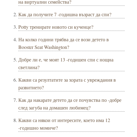
на виртуални семейства?
Как да получите 7 -годишна възраст да спи?
Potty тренирате новото си кученце?
На колко години трябва да се вози детето в
Booster Seat Washington?
Добре ли е, че моят 13 -годишен спи с нощна
светлина?
Какви са резултатите за хората с увреждания в
развитието?
Как да накарате детето да се почувства по -добре
след загуба на домашен любимец?
Какви са някои от интересите, което има 12
-годишно момиче?