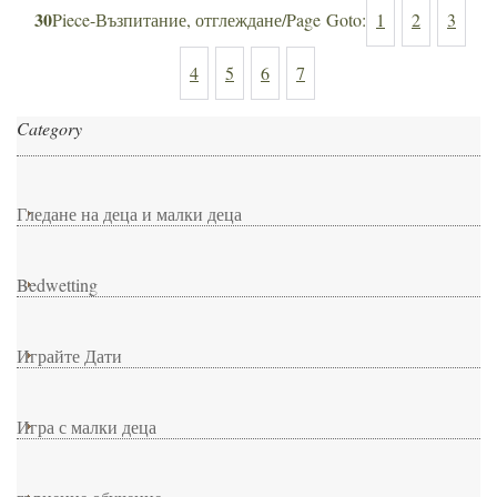
30
Piece-Възпитание, отглеждане/Page Goto:
1
2
3
4
5
6
7
Category
Гледане на деца и малки деца
Bedwetting
Играйте Дати
Игра с малки деца