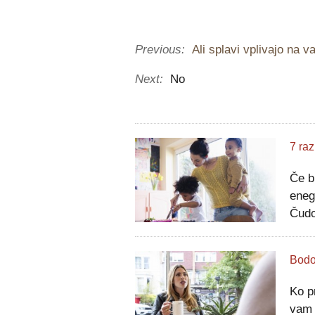
Previous:
Ali splavi vplivajo na 
Next:
No
Če b
eneg
Čudo
Kot 
noro
Ko p
vam 