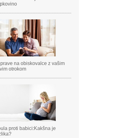
pkovino
iprave na obiskovalce z vašim
vim otrokom
ula proti babici:Kakšna je
zlika?