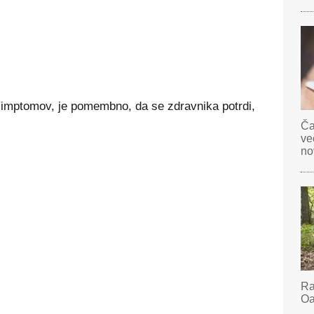
 simptomov, je pomembno, da se zdravnika potrdi,
Ča
ve
no
Ra
Oa