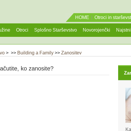
HOME
|
Otroci in starševs
užine
Otroci
Splošno Starševstvo
Novorojenčki
Najstni
tvo
> >>
Building a Family
>>
Zanositev
začutite, ko zanosite?
Za
Ka