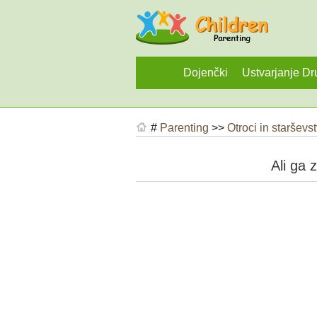
Dojenčki
Ustvarjanje Dr
#
Parenting
>>
Otroci in starševs
Ali ga 