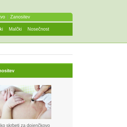
tvo
|
Zanositev
ki
Malčki
Nosečnost
nositev
ko skrbeti za dojenčkovo