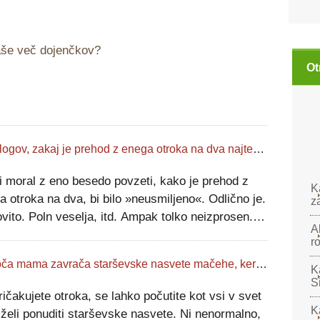
vaše več dojenčkov?
Ot
7 razlogov, zakaj je prehod z enega otroka na dva najtežji prehod
i moral z eno besedo povzeti, kako je prehod z
K
a otroka na dva, bi bilo »neusmiljeno«. Odlično je.
z
vito. Poln veselja, itd. Ampak tolko neizprosen.
A
mamo treh otrok me pogosto sprašujejo:Ali je bilo
r
 dodati tretjega otroka? In moj
Bodoča mama zavrača starševske nasvete mačehe, ker ni 'rojena mati'
K
S
ričakujete otroka, se lahko počutite kot vsi v svet
K
želi ponuditi starševske nasvete. Ni nenormalno,