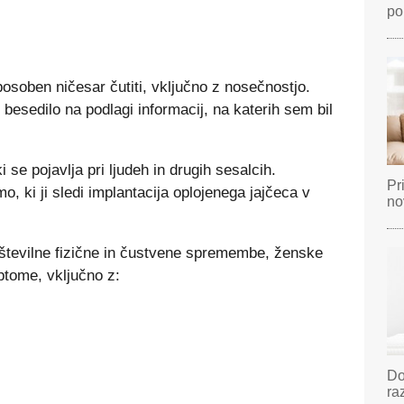
po
osoben ničesar čutiti, vključno z nosečnostjo.
esedilo na podlagi informacij, na katerih sem bil
 se pojavlja pri ljudeh in drugih sesalcih.
Pr
o, ki ji sledi implantacija oplojenega jajčeca v
no
 številne fizične in čustvene spremembe, ženske
ptome, vključno z:
Do
ra