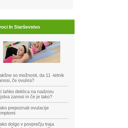
roci In Starševstvo
akšne so možnosti, da 11 -letnik
anosi, če ovulira?
li lahko deklica na nadzoru
ojstva zanosi in če je tako?
ako prepoznati ovulacije
imptomi
ako dolgo v povprečju traja