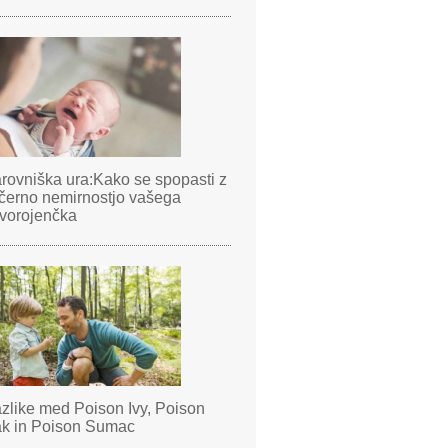
rovniška ura:Kako se spopasti z
černo nemirnostjo vašega
vorojenčka
zlike med Poison Ivy, Poison
k in Poison Sumac