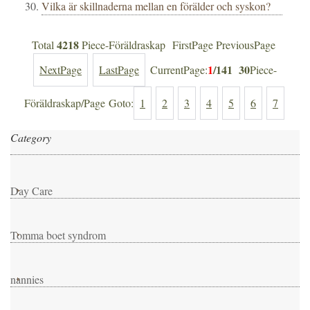
Vilka är skillnaderna mellan en förälder och syskon?
4218
Total
Piece-Föräldraskap FirstPage PreviousPage
1
/141
30
NextPage
LastPage
CurrentPage:
Piece-
Föräldraskap/Page Goto:
1
2
3
4
5
6
7
Category
Day Care
Tomma boet syndrom
nannies