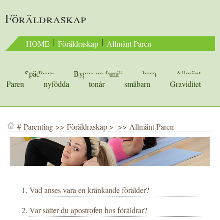
Föräldraskap
 | 
 | 
HOME
Föräldraskap
Allmänt Paren
Spädbarn
Bygga en familj
barn
Allmänt
Paren
nyfödda
tonår
småbarn
Graviditet
#
Parenting
>>
Föräldraskap
> >>
Allmänt Paren
Vad anses vara en kränkande förälder?
Var sätter du apostrofen hos föräldrar?