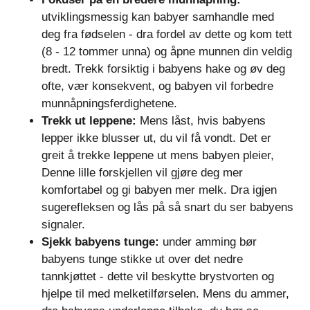
utviklingsmessig kan babyer samhandle med
deg fra fødselen - dra fordel av dette og kom tett
(8 - 12 tommer unna) og åpne munnen din veldig
bredt. Trekk forsiktig i babyens hake og øv deg
ofte, vær konsekvent, og babyen vil forbedre
munnåpningsferdighetene.
Trekk ut leppene:
Mens låst, hvis babyens
lepper ikke blusser ut, du vil få vondt. Det er
greit å trekke leppene ut mens babyen pleier,
Denne lille forskjellen vil gjøre deg mer
komfortabel og gi babyen mer melk. Dra igjen
sugerefleksen og lås på så snart du ser babyens
signaler.
Sjekk babyens tunge:
under amming bør
babyens tunge stikke ut over det nedre
tannkjøttet - dette vil beskytte brystvorten og
hjelpe til med melketilførselen. Mens du ammer,