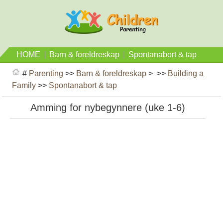
HOME
|
Barn & foreldreskap
|
Spontanabort & tap
#
Parenting
>>
Barn & foreldreskap
> >>
Building a
Family
>>
Spontanabort & tap
Amming for nybegynnere (uke 1-6)