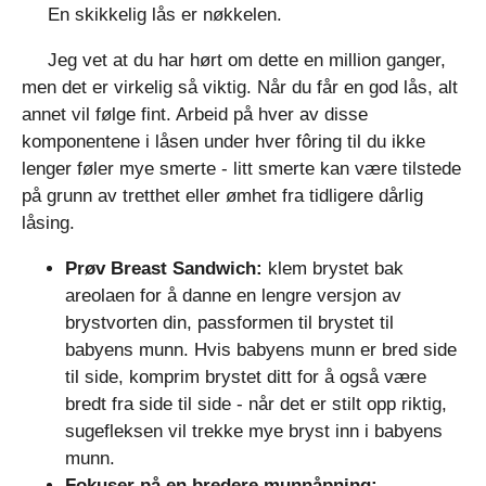
En skikkelig lås er nøkkelen.
Jeg vet at du har hørt om dette en million ganger,
men det er virkelig så viktig. Når du får en god lås, alt
annet vil følge fint. Arbeid på hver av disse
komponentene i låsen under hver fôring til du ikke
lenger føler mye smerte - litt smerte kan være tilstede
på grunn av tretthet eller ømhet fra tidligere dårlig
låsing.
Prøv Breast Sandwich:
klem brystet bak
areolaen for å danne en lengre versjon av
brystvorten din, passformen til brystet til
babyens munn. Hvis babyens munn er bred side
til side, komprim brystet ditt for å også være
bredt fra side til side - når det er stilt opp riktig,
sugefleksen vil trekke mye bryst inn i babyens
munn.
Fokuser på en bredere munnåpning: