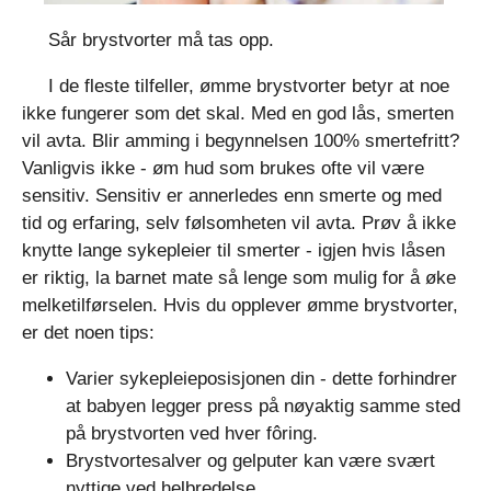
Sår brystvorter må tas opp.
I de fleste tilfeller, ømme brystvorter betyr at noe
ikke fungerer som det skal. Med en god lås, smerten
vil avta. Blir amming i begynnelsen 100% smertefritt?
Vanligvis ikke - øm hud som brukes ofte vil være
sensitiv. Sensitiv er annerledes enn smerte og med
tid og erfaring, selv følsomheten vil avta. Prøv å ikke
knytte lange sykepleier til smerter - igjen hvis låsen
er riktig, la barnet mate så lenge som mulig for å øke
melketilførselen. Hvis du opplever ømme brystvorter,
er det noen tips:
Varier sykepleieposisjonen din - dette forhindrer
at babyen legger press på nøyaktig samme sted
på brystvorten ved hver fôring.
Brystvortesalver og gelputer kan være svært
nyttige ved helbredelse.