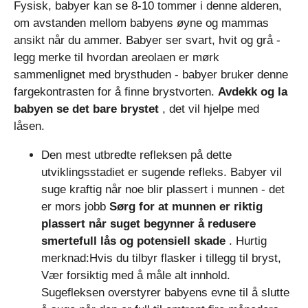
Fysisk, babyer kan se 8-10 tommer i denne alderen,
om avstanden mellom babyens øyne og mammas
ansikt når du ammer. Babyer ser svart, hvit og grå -
legg merke til hvordan areolaen er mørk
sammenlignet med brysthuden - babyer bruker denne
fargekontrasten for å finne brystvorten.
Avdekk og la
babyen se det bare brystet
, det vil hjelpe med
låsen.
Den mest utbredte refleksen på dette
utviklingsstadiet er sugende refleks. Babyer vil
suge kraftig når noe blir plassert i munnen - det
er mors jobb
Sørg for at munnen er riktig
plassert når suget begynner å redusere
smertefull lås og potensiell skade
. Hurtig
merknad:Hvis du tilbyr flasker i tillegg til bryst,
Vær forsiktig med å måle alt innhold.
Sugefleksen overstyrer babyens evne til å slutte