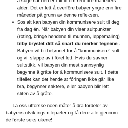
å suge når den er full til omtrent fire måneders
alder. Det er lett å overfôre babyer yngre enn fire
måneder på grunn av denne refleksen.
Sosialt kan babyen din kommunisere sult til deg
fra dag én. Når babyen din viser sultpunkter
(roting, bringe hendene til munnen, leppemaling)
tilby brystet ditt så snart du merker tegnene
.
Babyen vil bli belønnet for å "kommunisere" sult
og vil slappe av i fôret lett. Hvis du savner
sultstikk, vil babyen din mest sannsynlig
begynne å gråte for å kommunisere sult. I dette
tilfellet kan det hende at fôringen ikke går like
bra, begynner saktere, eller babyen blir lett
sliten av å gråte.
La oss utforske noen måter å dra fordeler av
babyens utviklingsmilepæler og få dere alle gjennom
de første seks ukene!