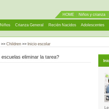
HOME
|
Niños y crianza
|
Niños
Crianza General
Recién Nacidos
Adolescentes
 >>
Children
>>
Inicio escolar
 escuelas eliminar la tarea?
Ini
Le