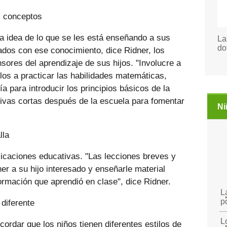
s conceptos
na idea de lo que se les está enseñando a sus
La
do
mados con ese conocimiento, dice Ridner, los
sores del aprendizaje de sus hijos. "Involucre a
los a practicar las habilidades matemáticas,
a para introducir los principios básicos de la
ativas cortas después de la escuela para fomentar
Ni
lla
plicaciones educativas. "Las lecciones breves y
r a su hijo interesado y enseñarle material
ormación que aprendió en clase", dice Ridner.
L
p
diferente
L
ordar que los niños tienen diferentes estilos de