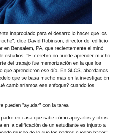
iente inapropiado para el desarrollo hacer que los
noche", dice David Robinson, director del edificio
er en Bensalem, PA, que recientemente eliminó
 de estudios. "El cerebro no puede aprender mucho
rte del trabajo fue memorización en la que los
 lo que aprendieron ese día. En SLCS, abordamos
modelo que se basa mucho más en la investigación
 qué cambiaríamos ese enfoque? cuando los
e pueden "ayudar" con la tarea
n padre en casa que sabe cómo apoyarlos y otros
ea en la calificación de un estudiante es injusto a
ende mucho de lo que los padres puedan hacer".