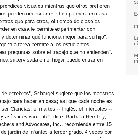
s
prendices visuales mientras que otros prefieren
iños pueden necesitar ese tiempo extra en casa
E
entras que para otros, el tiempo de clase es
m
render en casa le permite experimentar con
 y determinar qué funciona mejor para su hijo".
L
u
gel:"La tarea permite a los estudiantes
ear preguntas sobre el trabajo que no entienden".
M
línea supervisada en el hogar puede entrar en
m
a de cerebros", Schargel sugiere que los maestros
trabajo para hacer en casa; así que cada noche es
ser Ciencias, el martes -- Inglés, el miércoles --
a y así sucesivamente", dice. Barbara Hershey,
eachers and Advocates, Inc., recomienda entre 15
de jardín de infantes a tercer grado, 4 veces por