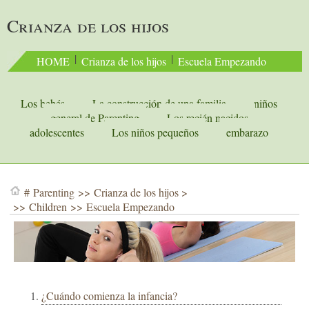
Crianza de los hijos
 | 
 | 
HOME
Crianza de los hijos
Escuela Empezando
Los bebés
La construcción de una familia
niños
general de Parenting
Los recién nacidos
adolescentes
Los niños pequeños
embarazo
#
Parenting
>>
Crianza de los hijos
>
>>
Children
>>
Escuela Empezando
¿Cuándo comienza la infancia?