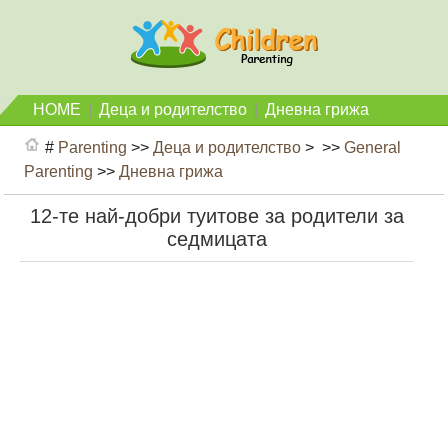
HOME
|
Деца и родителство
|
Дневна грижа
#
Parenting
>>
Деца и родителство
> >>
General
Parenting
>>
Дневна грижа
12-те най-добри туитове за родители за
седмицата