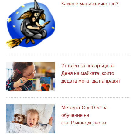
Какво е магьосничество?
27 идеи за подаръци за
Деня на майката, които
децата могат да направят
Методът Cry It Out за
обучение на
сън:Ръководство за
родители