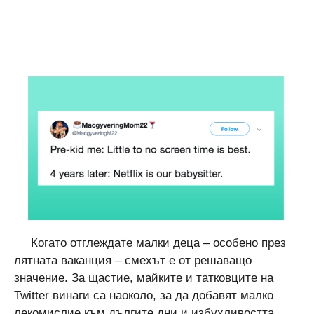
Когато отглеждате малки деца – особено през
лятната ваканция – смехът е от решаващо
значение. За щастие, майките и татковците на
Twitter винаги са наоколо, за да добавят малко
лекомислие към дългите дни и избухливостта.