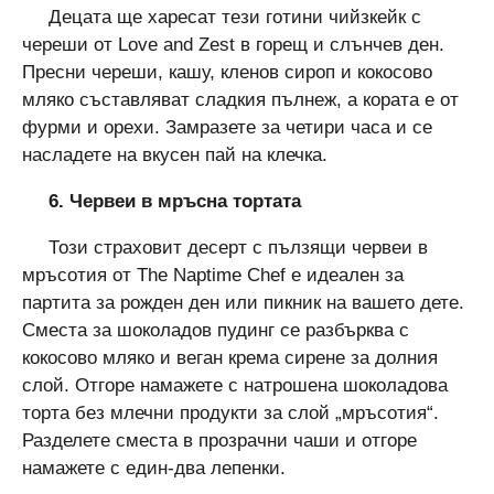
Децата ще харесат тези готини чийзкейк с
череши от Love and Zest в горещ и слънчев ден.
Пресни череши, кашу, кленов сироп и кокосово
мляко съставляват сладкия пълнеж, а кората е от
фурми и орехи. Замразете за четири часа и се
насладете на вкусен пай на клечка.
6. Червеи в мръсна торта
та
Този страховит десерт с пълзящи червеи в
мръсотия от The Naptime Chef е идеален за
партита за рожден ден или пикник на вашето дете.
Сместа за шоколадов пудинг се разбърква с
кокосово мляко и веган крема сирене за долния
слой. Отгоре намажете с натрошена шоколадова
торта без млечни продукти за слой „мръсотия“.
Разделете сместа в прозрачни чаши и отгоре
намажете с един-два лепенки.