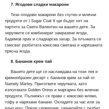
7. Ягодови сладки макарони
Тези плодови макарони без глутен и млечни
продукти от I Sugar Coat It ще бъдат хит на
партито за Свети Валентин на вашето дете. За
черупките се комбинират замразени ягоди,
бадемов прах и сладкарска захар. За плънката се
смесват разбитата кокосова сметана и нарязаната
прясна ягода.
8. Бананов крем пай
Вашето дете ще се наслаждава на този лек и
кремообразен десерт с бананов крем за пай от
Namely Marley. Пригответе черупката, като
използвате Golden Oreos и маргарин без млечни
продукти. Пълнежът се прави с кокосово мляко,
тофу и нарязани банани. Охладете за час или за
една нощ. Преди сервиране, гарнирайте с разбит