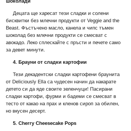
шоколад
и
Децата ще харесат тези сладки и солени
бисквитки без млечни продукти от Veggie and the
Beast. Фъстъчено масло, канела и чипс тъмен
шоколад без млечни продукти се смесват с
авокадо. Леко сплескайте с пръсти и печете само
за девет минути.
4. Брауни от сладки картофи
и
Тези декадентски сладки картофени браунита
от Deliciously Ella са чудесен начин да накарате
детето си да яде своите зеленчуци! Пасирани
сладки картофи, фурми и бадеми се смесват в
тесто от какао на прах и кленов сироп за обилен,
но вкусен десерт.
5. Cherry Cheesecake Pops