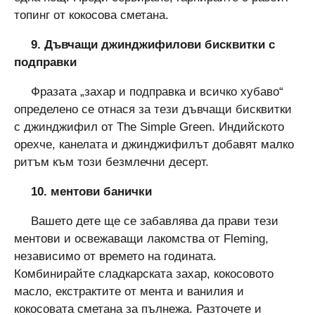
топинг от кокосова сметана.
9. Дъвчащи джинджифилови бисквитки с
подправки
Фразата „захар и подправка и всичко хубаво“
определено се отнася за тези дъвчащи бисквитки
с джинджифил от The Simple Green. Индийското
орехче, канелата и джинджифилът добавят малко
ритъм към този безмлечни десерт.
10. ментови банички
Вашето дете ще се забавлява да прави тези
ментови и освежаващи лакомства от Fleming,
независимо от времето на годината.
Комбинирайте сладкарската захар, кокосовото
масло, екстрактите от мента и ванилия и
кокосовата сметана за пълнежа. Разточете и