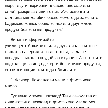
пюре, други пюрирани плодове, авокадо или
олио“, разкрива Ливингстън. „Ако рецептата
съдържа мляко, обикновено можете да замените
бадемово мляко, соево мляко или друг млечен
продукт без млечни продукти.“
Винаги информирайте
училището, бавачките или други лица, които се
грижат за алергията на детето си, за да не
попаднат никога в неудобна ситуация. Ако търсите
подходящи за деца десерти без млечни продукти,
ето някои опции, които да обмислите:
1. Фризер Шоколадови чаши с фъстъчено
масло
Тук няма млечен шоколад! Тези лакомства от
Ливингстън с шоколад и фъстъчено масло без