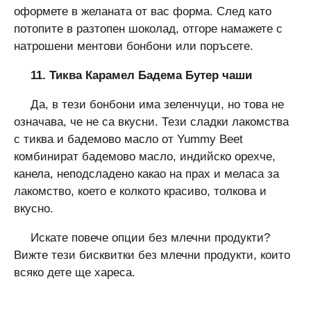
оформете в желаната от вас форма. След като
потопите в разтопен шоколад, отгоре намажете с
натрошени ментови бонбони или поръсете.
11. Тиква Карамел Бадем
а Б
утер чаши
Да, в тези бонбони има зеленчуци, но това не
означава, че не са вкусни. Тези сладки лакомства
с тиква и бадемово масло от Yummy Beet
комбинират бадемово масло, индийско орехче,
канела, неподсладено какао на прах и меласа за
лакомство, което е колкото красиво, толкова и
вкусно.
Искате повече опции без млечни продукти?
Вижте тези бисквитки без млечни продукти, които
всяко дете ще хареса.