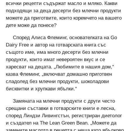
всички рецепти съдържат масло и мляко. Какви
подходящи за деца десерти без млечни продукти
можете да приготвите, които коремчето на вашето
дете може да понесе?
Според Алиса Флеминг, основателката на Go
Dairy Free и автор на готварската книга със
същото име, има много десерти без млечни
продукти, които имат невероятен вкус и се
харесват на децата. „Любимите в нашия дом,“
казва Флеминг, „включват домашно приготвен
сладолед без млечни продукти, шоколадови
бисквитки и хрупкави ябълки.“
Замяната на млечни продукти с други често
срещани съставки в готварските книги е лесна,
според Линдзи Ливингстън, регистриран диетолог
и създател на The Lean Green Bean. „Можете да
замените маслото в рецепта с неща като ябълково