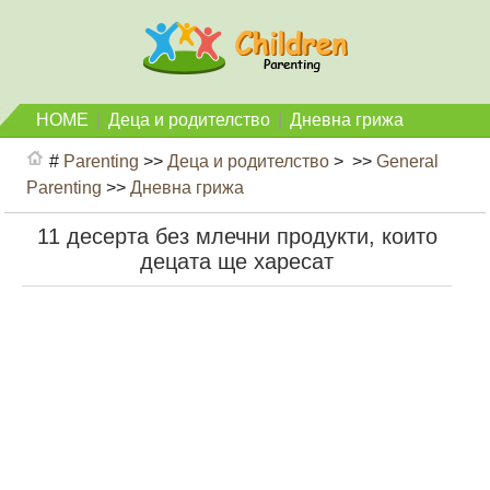
HOME
|
Деца и родителство
|
Дневна грижа
#
Parenting
>>
Деца и родителство
> >>
General
Parenting
>>
Дневна грижа
11 десерта без млечни продукти, които
децата ще харесат