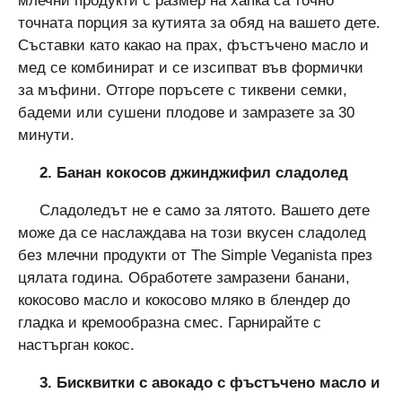
млечни продукти с размер на хапка са точно
точната порция за кутията за обяд на вашето дете.
Съставки като какао на прах, фъстъчено масло и
мед се комбинират и се изсипват във формички
за мъфини. Отгоре поръсете с тиквени семки,
бадеми или сушени плодове и замразете за 30
минути.
2. Банан кокосов джинджифил сладолед
Сладоледът не е само за лятото. Вашето дете
може да се наслаждава на този вкусен сладолед
без млечни продукти от The Simple Veganista през
цялата година. Обработете замразени банани,
кокосово масло и кокосово мляко в блендер до
гладка и кремообразна смес. Гарнирайте с
настърган кокос.
3. Бисквитки с авокадо с фъстъчено масло и