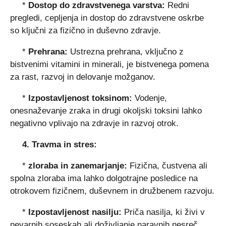
*
Dostop do zdravstvenega varstva:
Redni
pregledi, cepljenja in dostop do zdravstvene oskrbe
so ključni za fizično in duševno zdravje.
*
Prehrana:
Ustrezna prehrana, vključno z
bistvenimi vitamini in minerali, je bistvenega pomena
za rast, razvoj in delovanje možganov.
*
Izpostavljenost toksinom:
Vodenje,
onesnaževanje zraka in drugi okoljski toksini lahko
negativno vplivajo na zdravje in razvoj otrok.
4. Travma in stres:
*
zloraba in zanemarjanje:
Fizična, čustvena ali
spolna zloraba ima lahko dolgotrajne posledice na
otrokovem fizičnem, duševnem in družbenem razvoju.
*
Izpostavljenost nasilju:
Priča nasilja, ki živi v
nevarnih soseskah ali doživljanje naravnih nesreč,