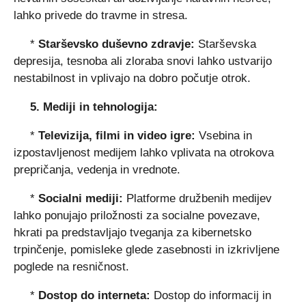
lahko privede do travme in stresa.
*
Starševsko duševno zdravje:
Starševska
depresija, tesnoba ali zloraba snovi lahko ustvarijo
nestabilnost in vplivajo na dobro počutje otrok.
5. Mediji in tehnologija:
*
Televizija, filmi in video igre:
Vsebina in
izpostavljenost medijem lahko vplivata na otrokova
prepričanja, vedenja in vrednote.
*
Socialni mediji:
Platforme družbenih medijev
lahko ponujajo priložnosti za socialne povezave,
hkrati pa predstavljajo tveganja za kibernetsko
trpinčenje, pomisleke glede zasebnosti in izkrivljene
poglede na resničnost.
*
Dostop do interneta:
Dostop do informacij in