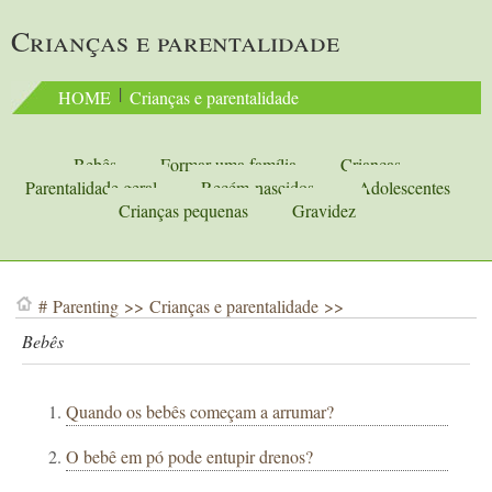
Crianças e parentalidade
 | 
HOME
Crianças e parentalidade
Bebês
Formar uma família
Crianças
Parentalidade geral
Recém-nascidos
Adolescentes
Crianças pequenas
Gravidez
#
Parenting
>>
Crianças e parentalidade
>>
Bebês
Quando os bebês começam a arrumar?
O bebê em pó pode entupir drenos?